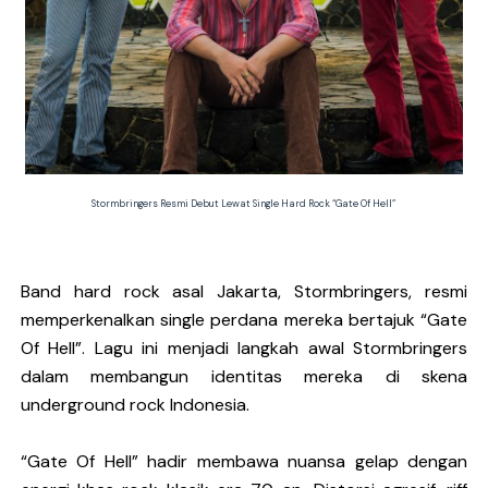
DESERVE Lepaskan Amarah dan Kritik Sosial Lewat Si
Bunuhdiri Perkenalkan Dunia Distopia Lewat “Neuro
Sindikat Sisa Semalam Rayakan Kehangatan Tradisi 
Given Rayakan Rasa Kagum dan Jatuh Cinta Lewat Sing
Stormbringers Resmi Debut Lewat Single Hard Rock “Gate Of Hell”
Kentara Lanjutkan Narasi Emosional Lewat Single Bar
Band hard rock asal Jakarta,
Stormbringers
, resmi
memperkenalkan single perdana mereka bertajuk “Gate
Of Hell”. Lagu ini menjadi langkah awal Stormbringers
dalam membangun identitas mereka di
skena
underground rock Indonesia
.
“Gate Of Hell” hadir membawa nuansa gelap dengan