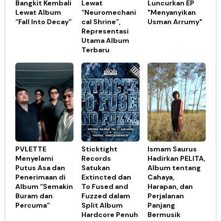
Bangkit Kembali
Lewat
Luncurkan EP
Lewat Album
“Neuromechani
"Menyanyikan
“Fall Into Decay”
cal Shrine”,
Usman Arrumy"
Representasi
Utama Album
Terbaru
PVLETTE
Sticktight
Ismam Saurus
Menyelami
Records
Hadirkan PELITA,
Putus Asa dan
Satukan
Album tentang
Penerimaan di
Extincted dan
Cahaya,
Album “Semakin
To Fused and
Harapan, dan
Buram dan
Fuzzed dalam
Perjalanan
Percuma”
Split Album
Panjang
Hardcore Penuh
Bermusik