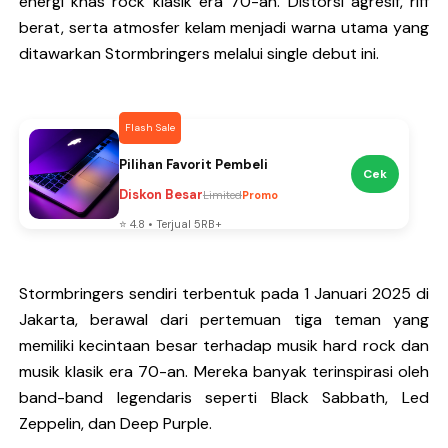
energi khas
rock klasik era 70-an
. Distorsi agresif, riff
berat, serta atmosfer kelam menjadi warna utama yang
ditawarkan Stormbringers melalui single debut ini.
Best Seller
Produk Terlaris Minggu Ini
Cek
Mulai Rp99rb
Rp199rb
-50%
⭐ 4.9 • Terjual 10RB+
Stormbringers sendiri terbentuk pada 1 Januari 2025 di
Jakarta, berawal dari pertemuan tiga teman yang
memiliki kecintaan besar terhadap musik hard rock dan
musik klasik era 70-an. Mereka banyak terinspirasi oleh
band-band legendaris seperti Black Sabbath, Led
Zeppelin, dan Deep Purple.