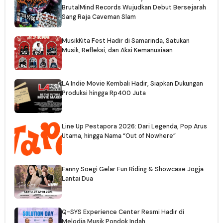
BrutalMind Records Wujudkan Debut Bersejarah
Sang Raja Caveman Slam
MusikKita Fest Hadir di Samarinda, Satukan
Musik, Refleksi, dan Aksi Kemanusiaan
LA Indie Movie Kembali Hadir, Siapkan Dukungan
Produksi hingga Rp400 Juta
Line Up Pestapora 2026: Dari Legenda, Pop Arus
Utama, hingga Nama “Out of Nowhere”
Fanny Soegi Gelar Fun Riding & Showcase Jogja
Lantai Dua
Q-SYS Experience Center Resmi Hadir di
Melodia Musik Pondok Indah