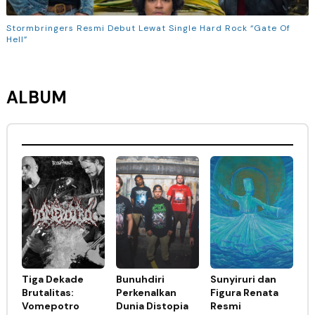
Stormbringers Resmi Debut Lewat Single Hard Rock “Gate Of
Hell”
ALBUM
Tiga Dekade
Bunuhdiri
Sunyiruri dan
Brutalitas:
Perkenalkan
Figura Renata
Vomepotro
Dunia Distopia
Resmi