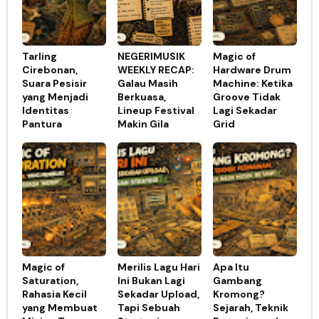
Tarling
NEGERIMUSIK
Magic of
Cirebonan,
WEEKLY RECAP:
Hardware Drum
Suara Pesisir
Galau Masih
Machine: Ketika
yang Menjadi
Berkuasa,
Groove Tidak
Identitas
Lineup Festival
Lagi Sekadar
Pantura
Makin Gila
Grid
Magic of
Merilis Lagu Hari
Apa Itu
Saturation,
Ini Bukan Lagi
Gambang
Rahasia Kecil
Sekadar Upload,
Kromong?
yang Membuat
Tapi Sebuah
Sejarah, Teknik