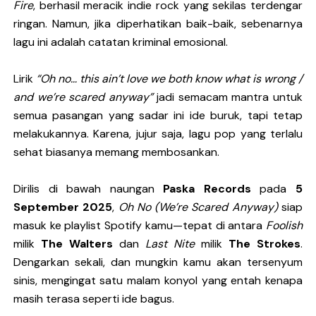
Fire
, berhasil meracik indie rock yang sekilas terdengar
ringan. Namun, jika diperhatikan baik-baik, sebenarnya
lagu ini adalah catatan kriminal emosional.
Lirik
“Oh no… this ain’t love we both know what is wrong /
and we’re scared anyway”
jadi semacam mantra untuk
semua pasangan yang sadar ini ide buruk, tapi tetap
melakukannya. Karena, jujur saja, lagu pop yang terlalu
sehat biasanya memang membosankan.
Dirilis di bawah naungan
Paska Records
pada
5
September 2025
,
Oh No (We’re Scared Anyway)
siap
masuk ke playlist Spotify kamu—tepat di antara
Foolish
milik
The Walters
dan
Last Nite
milik
The Strokes
.
Dengarkan sekali, dan mungkin kamu akan tersenyum
sinis, mengingat satu malam konyol yang entah kenapa
masih terasa seperti ide bagus.