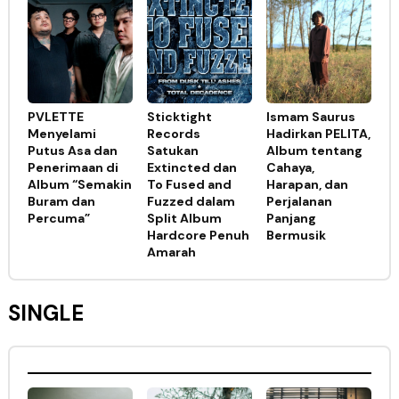
PVLETTE
Sticktight
Ismam Saurus
Menyelami
Records
Hadirkan PELITA,
Putus Asa dan
Satukan
Album tentang
Penerimaan di
Extincted dan
Cahaya,
Album “Semakin
To Fused and
Harapan, dan
Buram dan
Fuzzed dalam
Perjalanan
Percuma”
Split Album
Panjang
Hardcore Penuh
Bermusik
Amarah
SINGLE