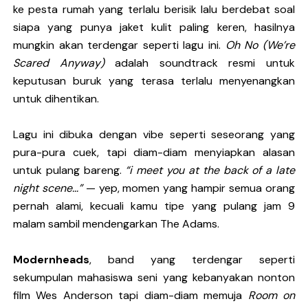
ke pesta rumah yang terlalu berisik lalu berdebat soal
DESERVE Lepaskan Amarah dan Kritik Sosial Lewat Si
siapa yang punya jaket kulit paling keren, hasilnya
mungkin akan terdengar seperti lagu ini.
Oh No (We’re
Bunuhdiri Perkenalkan Dunia Distopia Lewat “Neuro
Scared Anyway)
adalah soundtrack resmi untuk
Sindikat Sisa Semalam Rayakan Kehangatan Tradisi 
keputusan buruk yang terasa terlalu menyenangkan
untuk dihentikan.
Given Rayakan Rasa Kagum dan Jatuh Cinta Lewat Sing
Lagu ini dibuka dengan vibe seperti seseorang yang
Kentara Lanjutkan Narasi Emosional Lewat Single Bar
pura-pura cuek, tapi diam-diam menyiapkan alasan
untuk pulang bareng.
“i meet you at the back of a late
night scene…”
— yep, momen yang hampir semua orang
pernah alami, kecuali kamu tipe yang pulang jam 9
malam sambil mendengarkan The Adams.
Modernheads
, band yang terdengar seperti
sekumpulan mahasiswa seni yang kebanyakan nonton
film Wes Anderson tapi diam-diam memuja
Room on