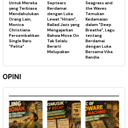
Untuk Mereka
Septears
Seagrass and
yang Terbiasa
Berdamai
the Waves
Mendahulukan
dengan Luka
Temukan
Orang Lain,
Lewat "Hitam",
Kedamaian
Monica
Ballad Jazz yang
dalam "Deep
Christiana
Mengajarkan
Breathe", Lagu
Persembahkan
Bahwa Move On
tentang
Single Baru
Tak Selalu
Berdamai
"Pelita"
Berarti
dengan Luka
Melupakan
Bersama Vika
Randia
OPINI