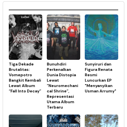
Tiga Dekade
Bunuhdiri
Sunyiruri dan
Brutalitas:
Perkenalkan
Figura Renata
Vomepotro
Dunia Distopia
Resmi
Bangkit Kembali
Lewat
Luncurkan EP
Lewat Album
“Neuromechani
"Menyanyikan
“Fall Into Decay”
cal Shrine”,
Usman Arrumy"
Representasi
Utama Album
Terbaru