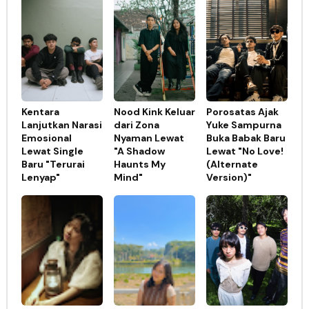
Kentara
Nood Kink Keluar
Porosatas Ajak
Lanjutkan Narasi
dari Zona
Yuke Sampurna
Emosional
Nyaman Lewat
Buka Babak Baru
Lewat Single
"A Shadow
Lewat "No Love!
Baru "Terurai
Haunts My
(Alternate
Lenyap"
Mind"
Version)"