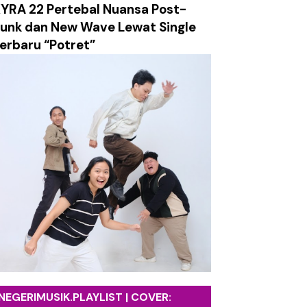
YRA 22 Pertebal Nuansa Post-
nan Lewat Video Musik Sinematik "Takkan Berpisah"
unk dan New Wave Lewat Single
erbaru “Potret”
salan, dan Ledakan Emosi dalam Balutan Alt/Pop-Punk
g Mengajak Mensyukuri Proses Kehidupan
etro yang Hangat dan Sarat Harapan
ami Labirin Emosi yang Penuh Luka
k tentang Absurditas Realitas Modern
ch Surely Dies”
NEGERIMUSIK.PLAYLIST | COVER: