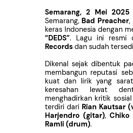
Bunuhdiri Perkenalkan Du
Semarang, 2 Mei 2025
Semarang,
Bad Preacher
,
Sindikat Sisa Semalam Ra
keras Indonesia dengan mer
Given Rayakan Rasa Kagum 
“DEDS”
. Lagu ini resmi
Records
dan sudah tersedia
Kentara Lanjutkan Narasi 
The Joo’s Sajikan Kritik S
Dikenal sejak dibentuk p
membangun reputasi seb
kuat dan lirik yang sar
keresahan lewat den
menghadirkan kritik sosial
terdiri dari
Rian Kautsar (
Harjendro (gitar)
,
Chiko 
Ramli (drum)
.