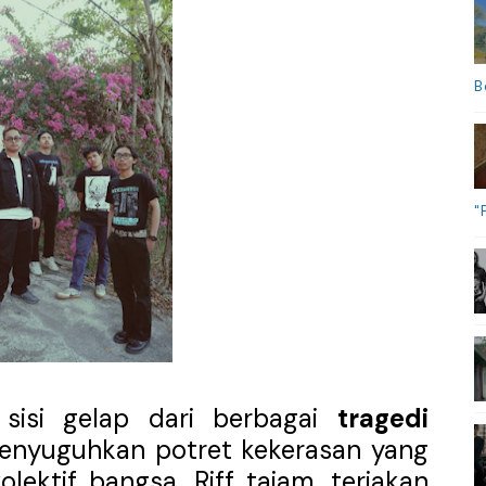
B
"
 sisi gelap dari berbagai
tragedi
menyuguhkan potret kekerasan yang
ektif bangsa. Riff tajam, teriakan