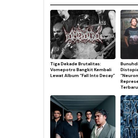
Tiga Dekade Brutalitas:
Bunuhdi
Vomepotro Bangkit Kembali
Distopi
Lewat Album “Fall Into Decay”
“Neurom
Represe
Terbaru