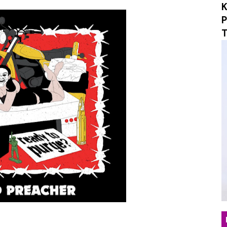
K
sta Rock N Roll, Ruzan & Vita Tutup Satu Babak Perjala
P
T
 Maxi-Single "What If? / Angst", Menyulam Duka, Penye
an yang Tepat Lewat "Beruntung", Single Pop Manis yan
 "Mungkin Di Esok Lusa", Membawa Nuansa Alternatif R
erjalanan Musik Lewat Single Debut "Obsession", Menyel
o Musik Berbasis AI untuk "Sarkasme", Refleksi Sinemati
ngar Berdamai dengan Diri Lewat Single Baru "LALU"
ukan Hangat Lewat Single Baru "Melangkahlah Perlahan"
omepotro Bangkit Kembali Lewat Album “Fall Into Decay”
an Kritik Sosial Lewat Single Baru “Everything You Tou