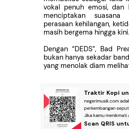
vokal penuh emosi, dan
menciptakan suasan
perasaan kehilangan, ket
masih bergema hingga kini
Dengan “DEDS”, Bad Pr
bukan hanya sekadar band m
yang menolak diam melihat
Traktir Kopi u
negerimusik.com ada
perkembangan seputar
Jika kamu menikmati a
Scan QRIS unt