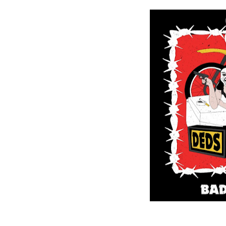
Rayakan Setahun Album Pe
6ft Drowning Lepas Debut
Billkiss Rayakan Pertemu
Soerya Resmi Debut Lewat
Unblue.r Resmi Memulai P
Bell Aditya Hadirkan Vide
Hagia Septida Ajak Pende
Ratih Putria Hadirkan Pel
Tiga Dekade Brutalitas: V
DESERVE Lepaskan Amarah d