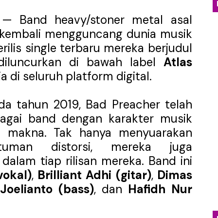
nia Distopia Lewat “Neuromechanical Shrine”, Represen
— Band heavy/stoner metal asal
 kembali mengguncang dunia musik
yakan Kehangatan Tradisi Lampung Lewat Single “Seruit”
ilis single terbaru mereka berjudul
dan Jatuh Cinta Lewat Single Baru “Girl With Interesti
 diluncurkan di bawah label
Atlas
 di seluruh platform digital.
Emosional Lewat Single Baru "Terurai Lenyap"
osial dalam Balutan Biblical Surf Rock Lewat EP "Eksibisi 
ada tahun 2019, Bad Preacher telah
agai band dengan karakter musik
at makna. Tak hanya menyuarakan
tuman distorsi, mereka juga
 dalam tiap rilisan mereka. Band ini
vokal)
,
Brilliant Adhi (gitar)
,
Dimas
Joelianto (bass)
, dan
Hafidh Nur