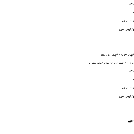
What
A
But in th
her, and i
Isn't enough? Is enoug
I saw that you never want me for
What
A
But in th
her, and i
@m