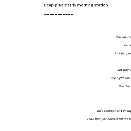
ucap pian gitaris morning station.
___________
You say th
You a
luckiest pe
But why yo
the night when
You didn'
Isn't enough? Isn't eno
I saw that you never want me for