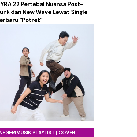
YRA 22 Pertebal Nuansa Post-
ch Surely Dies”
unk dan New Wave Lewat Single
erbaru “Potret”
tasi Utama Album Terbaru
ng Face”
Makhluk Aneh"
n)"
NEGERIMUSIK.PLAYLIST | COVER: