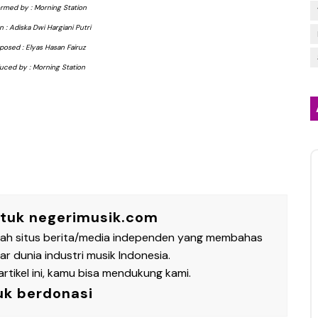
rmed by : Morning Station
n : Adiska Dwi Hargiani Putri
osed : Elyas Hasan Fairuz
uced by : Morning Station
ntuk negerimusik.com
lah situs berita/media independen yang membahas
 dunia industri musik Indonesia.
rtikel ini, kamu bisa mendukung kami.
uk berdonasi