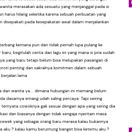
g wanita merasakan ada sesuatu yang menjanggal pada si
sa Mendahulukan Orang Lain, Monica Christiana Persemba
n harus hilang seketika karena sebuah perbuatan yang
 Luka Lewat "Hitam", Ballad Jazz yang Mengajarkan Bah
an disepakati pada kesepakatan awal dalam menjalankan
Temukan Kedamaian dalam "Deep Breathe", Lagu tentang
g terbang kemana pun dan tidak pernah lupa pulang ke
gat Skena Lewat Video Musik "99% Mataram Shit", Seb
ru, begitulah cerita dari lagu ini yang mana si pria sudah
ya yang baru tetapi belum bisa melupakan pasangan di
esisir yang Menjadi Identitas Pantura
nyoroti penting dan sakralnya komitmen dalam sebuah
berjalan lama.
pria dan wanita ya…. dimana hubungan ini memang belum
da dasarnya emang udah saling percaya. Tapi seiring
u ternyata cowoknya gak sesuai dengan apa yang sering dia
kasi dan biasanya dengan tidak sengaja nyeritain masa
si cewek yang sebagai orang baru merasa kalau bukannya
a aku ? kalau kamu beruntung banget bisa ketemu aku ?