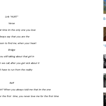
Lirik “HURT”
B
Verse
at time im the only one you love
lways say that you are the
rson to find me, when your heart
"
Bridge
u still talking about that girl in
 we call, after you get sick about it
t have to run from the reality
Reff
ugh? When you always told me that im the one
 the first time, you never love me for the first time