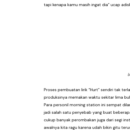
tapi kenapa kamu masih ingat dia” ucap adis
[
Proses pembuatan lirik “Hurt” sendiri tak t
produksinya memakan waktu sekitar lima bula
Para personil morning station ini sempat dil
jadi salah satu penyebab yang buat beberapa 
cukup banyak perombakan juga dari segi in
awalnya kita ragu karena udah bikin gitu teru