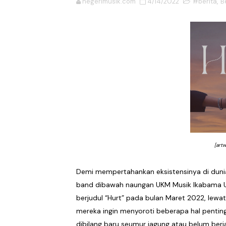
negerimusik.com
4/14/2022
#berita
,
B
DESERVE Lepaskan Amarah d
Bunuhdiri Perkenalkan Du
Sindikat Sisa Semalam Ra
Given Rayakan Rasa Kagum 
Kentara Lanjutkan Narasi 
The Joo’s Sajikan Kritik S
[art
Hallimun Menyeruak dari 
Prass Menutup Empat Tahu
Demi mempertahankan eksistensinya di duni
band dibawah naungan UKM Musik Ikabama U
Nood Kink Keluar dari Zo
berjudul “Hurt” pada bulan Maret 2022, lewat
mereka ingin menyoroti beberapa hal penti
Porosatas Ajak Yuke Samp
dibilang baru seumur jagung atau belum ber