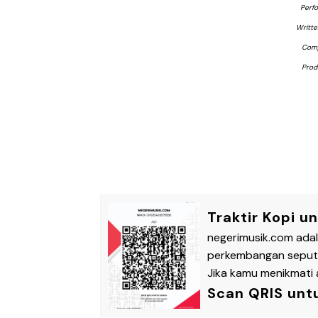
Perfo
Writte
Comp
Prod
Traktir Kopi u
negerimusik.com ada
perkembangan seputar
Jika kamu menikmati a
Scan QRIS unt