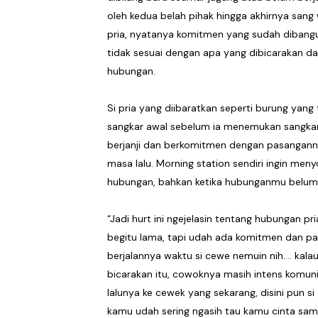
oleh kedua belah pihak hingga akhirnya san
Untuk Mereka yang Terbia
pria, nyatanya komitmen yang sudah dibangu
Septears Berdamai dengan
tidak sesuai dengan apa yang dibicarakan d
hubungan.
Seagrass and the Waves 
Si pria yang diibaratkan seperti burung yan
Shinigami Kobarkan Seman
sangkar awal sebelum ia menemukan sangkar ba
berjanji dan berkomitmen dengan pasangann
Tarling Cirebonan, Suara P
masa lalu. Morning station sendiri ingin me
hubungan, bahkan ketika hubunganmu belum 
“Jadi hurt ini ngejelasin tentang hubungan 
begitu lama, tapi udah ada komitmen dan pa
berjalannya waktu si cewe nemuin nih…. kala
bicarakan itu, cowoknya masih intens komuni
lalunya ke cewek yang sekarang, disini pun 
kamu udah sering ngasih tau kamu cinta sam