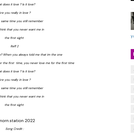
 does it love ? Is it love?
re you really in love ?
e same time you still remember
 think that you never want me in
y
the first sight
Reff 2
h? When you always told me that im the one
 the first time, you never love me for the first time
 does it love ? Is it love?
re you really in love ?
e same time you still remember
 think that you never want me in
the first sight
orn.station 2022
Song Credit :