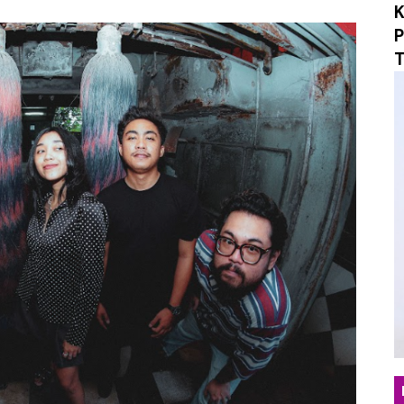
K
i Tradisi Orkes Lewat "Yang Namanya", Menertawakan P
P
T
sta Rock N Roll, Ruzan & Vita Tutup Satu Babak Perjala
 Maxi-Single "What If? / Angst", Menyulam Duka, Penye
an yang Tepat Lewat "Beruntung", Single Pop Manis yan
 "Mungkin Di Esok Lusa", Membawa Nuansa Alternatif R
erjalanan Musik Lewat Single Debut "Obsession", Menyel
o Musik Berbasis AI untuk "Sarkasme", Refleksi Sinemati
ngar Berdamai dengan Diri Lewat Single Baru "LALU"
ukan Hangat Lewat Single Baru "Melangkahlah Perlahan"
omepotro Bangkit Kembali Lewat Album “Fall Into Decay”