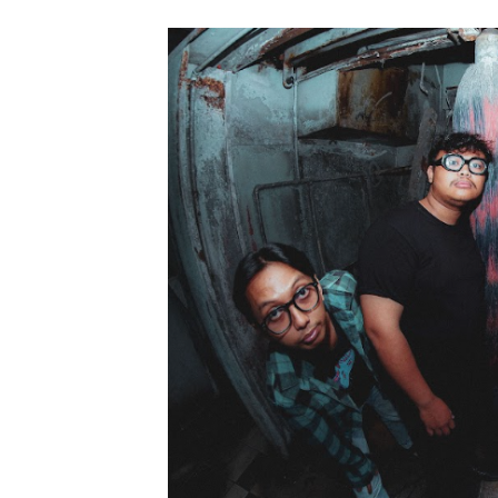
Kos Atos Hidupkan Kembal
Rayakan Setahun Album Pe
6ft Drowning Lepas Debut
Billkiss Rayakan Pertemu
Soerya Resmi Debut Lewat
Unblue.r Resmi Memulai P
Bell Aditya Hadirkan Vide
Hagia Septida Ajak Pende
Ratih Putria Hadirkan Pel
Tiga Dekade Brutalitas: V