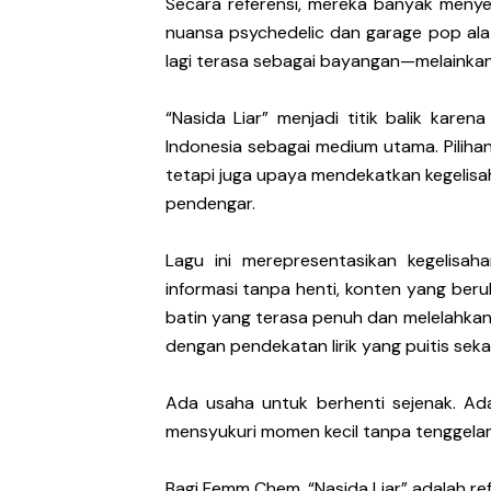
Secara referensi, mereka banyak menyer
nuansa psychedelic dan garage pop ala N
lagi terasa sebagai bayangan—melainkan 
“Nasida Liar” menjadi titik balik kar
Indonesia sebagai medium utama. Pilihan
tetapi juga upaya mendekatkan kegelisa
pendengar.
Lagu ini merepresentasikan kegelisa
informasi tanpa henti, konten yang berul
batin yang terasa penuh dan melelahka
dengan pendekatan lirik yang puitis sekali
Ada usaha untuk berhenti sejenak. Ad
mensyukuri momen kecil tanpa tenggela
Bagi Femm Chem, “Nasida Liar” adalah refl