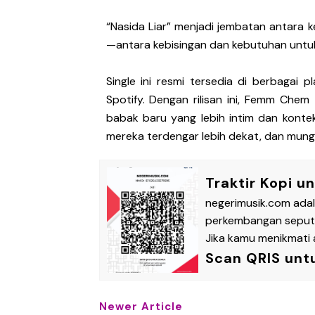
“Nasida Liar” menjadi jembatan antara 
—antara kebisingan dan kebutuhan untuk
Single ini resmi tersedia di berbagai p
Spotify. Dengan rilisan ini, Femm Ch
babak baru yang lebih intim dan kontek
mereka terdengar lebih dekat, dan mungki
Traktir Kopi u
negerimusik.com ada
perkembangan seputar
Jika kamu menikmati a
Scan QRIS unt
Newer Article