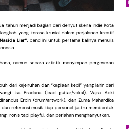
an Kritik Sosial Lewat Single Baru “Everything You Tou
nia Distopia Lewat “Neuromechanical Shrine”, Represen
a tahun menjadi bagian dari denyut skena indie Kota
angkah yang terasa krusial dalam perjalanan kreatif
yakan Kehangatan Tradisi Lampung Lewat Single “Seruit”
“Nasida Liar”
, band ini untuk pertama kalinya menulis
dan Jatuh Cinta Lewat Single Baru “Girl With Interesti
onesia.
Emosional Lewat Single Baru "Terurai Lenyap"
ana, namun secara artistik menyimpan pergeseran
 dari kejenuhan dan “kegilaan kecil” yang lahir dari
gawangi Isa Pradana (lead guitar/vokal), Vajra Aoki
erdinandus Erdin (drum/artwork), dan Zuma Mahardika
g dan referensi musik tiap personel justru membentuk
ng, ironis tapi playful, dan perlahan menghanyutkan.