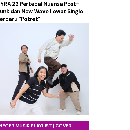
YRA 22 Pertebal Nuansa Post-
ersahabatan dalam Balutan Musik yang Tetap Relevan
unk dan New Wave Lewat Single
erbaru “Potret”
nan Lewat Video Musik Sinematik "Takkan Berpisah"
salan, dan Ledakan Emosi dalam Balutan Alt/Pop-Punk
g Mengajak Mensyukuri Proses Kehidupan
etro yang Hangat dan Sarat Harapan
ami Labirin Emosi yang Penuh Luka
k tentang Absurditas Realitas Modern
NEGERIMUSIK.PLAYLIST | COVER: