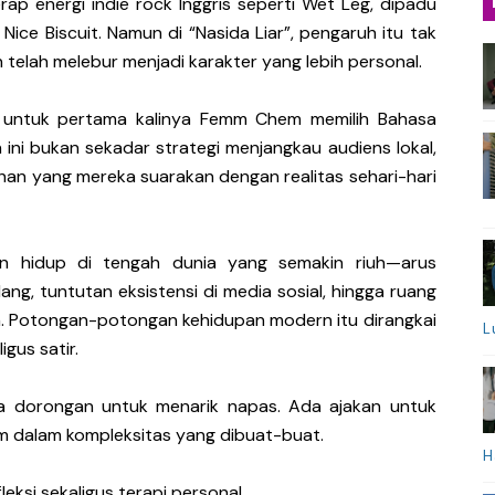
ap energi indie rock Inggris seperti Wet Leg, dipadu
ice Biscuit. Namun di “Nasida Liar”, pengaruh itu tak
telah melebur menjadi karakter yang lebih personal.
ena untuk pertama kalinya Femm Chem memilih Bahasa
 ini bukan sekadar strategi menjangkau audiens lokal,
han yang mereka suarakan dengan realitas sehari-hari
han hidup di tengah dunia yang semakin riuh—arus
ang, tuntutan eksistensi di media sosial, hingga ruang
n. Potongan-potongan kehidupan modern itu dirangkai
L
gus satir.
a dorongan untuk menarik napas. Ada ajakan untuk
m dalam kompleksitas yang dibuat-buat.
H
eksi sekaligus terapi personal.