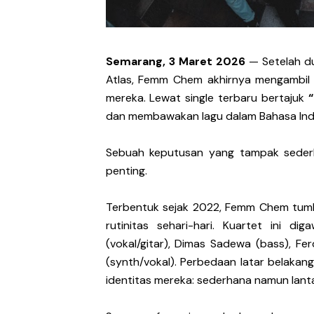
DESERVE Lepaskan Amarah d
Bunuhdiri Perkenalkan Du
Semarang, 3 Maret 2026
— Setelah du
Atlas, Femm Chem akhirnya mengambil l
Sindikat Sisa Semalam Ra
mereka. Lewat single terbaru bertajuk
Given Rayakan Rasa Kagum 
dan membawakan lagu dalam Bahasa Ind
Kentara Lanjutkan Narasi 
Sebuah keputusan yang tampak sederh
penting.
Terbentuk sejak 2022, Femm Chem tumbuh
rutinitas sehari-hari. Kuartet ini di
(vokal/gitar), Dimas Sadewa (bass), F
(synth/vokal). Perbedaan latar belakan
identitas mereka: sederhana namun lanta