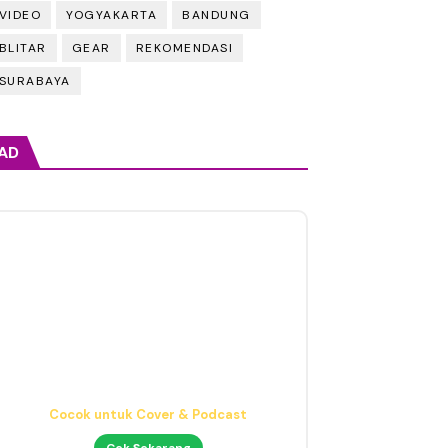
VIDEO
YOGYAKARTA
BANDUNG
BLITAR
GEAR
REKOMENDASI
SURABAYA
AD
Headphone Mixing Presisi
Nyaman & Detail
Cek Sekarang