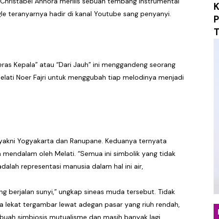
s Christabel Annora merilis sebuah tembang instrumental
K
i Tradisi Orkes Lewat "Yang Namanya", Menertawakan P
single teranyarnya hadir di kanal Youtube sang penyanyi.
P
T
sta Rock N Roll, Ruzan & Vita Tutup Satu Babak Perjala
 Maxi-Single "What If? / Angst", Menyulam Duka, Penye
Keras Kepala” atau “Dari Jauh” ini menggandeng seorang
elati Noer Fajri untuk menggubah tiap melodinya menjadi
an yang Tepat Lewat "Beruntung", Single Pop Manis yan
 "Mungkin Di Esok Lusa", Membawa Nuansa Alternatif R
erjalanan Musik Lewat Single Debut "Obsession", Menyel
 yakni Yogyakarta dan Ranupane. Keduanya ternyata
o Musik Berbasis AI untuk "Sarkasme", Refleksi Sinemati
ih mendalam oleh Melati. “Semua ini simbolik yang tidak
ngar Berdamai dengan Diri Lewat Single Baru "LALU"
dalah representasi manusia dalam hal ini air,
ukan Hangat Lewat Single Baru "Melangkahlah Perlahan"
 berjalan sunyi,” ungkap sineas muda tersebut. Tidak
uga lekat tergambar lewat adegan pasar yang riuh rendah,
omepotro Bangkit Kembali Lewat Album “Fall Into Decay”
ah simbiosis mutualisme dan masih banyak lagi.