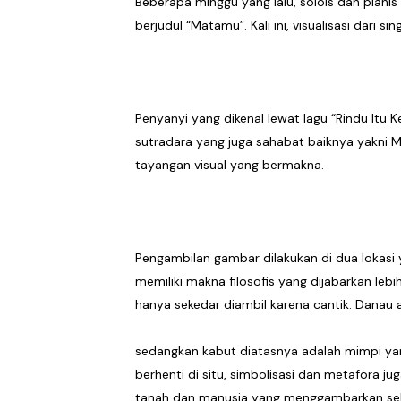
Beberapa minggu yang lalu, solois dan piani
Kos Atos Hidupkan Kembal
berjudul “Matamu”. Kali ini, visualisasi dari 
Rayakan Setahun Album Pe
6ft Drowning Lepas Debut
Penyanyi yang dikenal lewat lagu “Rindu Itu 
sutradara yang juga sahabat baiknya yakni M
Billkiss Rayakan Pertemu
tayangan visual yang bermakna.
Soerya Resmi Debut Lewat
Unblue.r Resmi Memulai P
Pengambilan gambar dilakukan di dua lokasi
Bell Aditya Hadirkan Vide
memiliki makna filosofis yang dijabarkan leb
Hagia Septida Ajak Pende
hanya sekedar diambil karena cantik. Danau a
Ratih Putria Hadirkan Pel
sedangkan kabut diatasnya adalah mimpi yang
berhenti di situ, simbolisasi dan metafora j
Tiga Dekade Brutalitas: V
tanah dan manusia yang menggambarkan sebu