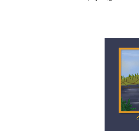
DESERVE Lepaskan Amarah d
Bunuhdiri Perkenalkan Du
Sindikat Sisa Semalam Ra
Given Rayakan Rasa Kagum 
Kentara Lanjutkan Narasi 