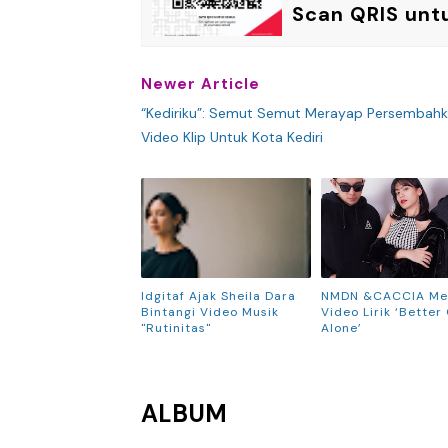
Scan QRIS unt
Newer Article
“Kediriku”: Semut Semut Merayap Persembah
Video Klip Untuk Kota Kediri
Idgitaf Ajak Sheila Dara
NMDN &CACCIA Mer
Bintangi Video Musik
Video Lirik ‘Better 
"Rutinitas"
Alone’
ALBUM