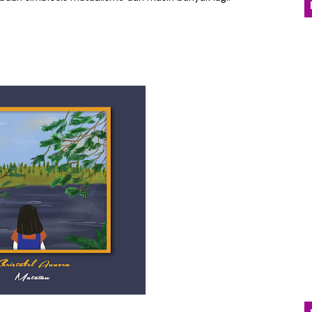
an Kritik Sosial Lewat Single Baru “Everything You Tou
nia Distopia Lewat “Neuromechanical Shrine”, Represen
yakan Kehangatan Tradisi Lampung Lewat Single “Seruit”
dan Jatuh Cinta Lewat Single Baru “Girl With Interesti
Emosional Lewat Single Baru "Terurai Lenyap"