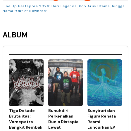
Line Up Pestapora 2026: Dari Legenda, Pop Arus Utama, hingga
Nama “Out of Nowhere”
ALBUM
Tiga Dekade
Bunuhdiri
Sunyiruri dan
Brutalitas:
Perkenalkan
Figura Renata
Vomepotro
Dunia Distopia
Resmi
Bangkit Kembali
Lewat
Luncurkan EP