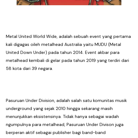
DESERVE Lepaskan Amarah dan Kritik Sosial Lewat Si
Bunuhdiri Perkenalkan Dunia Distopia Lewat “Neuro
Sindikat Sisa Semalam Rayakan Kehangatan Tradisi 
Metal United World Wide, adalah sebuah event yang pertama
kali digagas oileh metalhead Australia yaitu MUDU (Metal
Given Rayakan Rasa Kagum dan Jatuh Cinta Lewat Sing
United Down Under) pada tahun 2014. Event akbar para
metalhead kembali di gelar pada tahun 2019 yang terdiri dari
Kentara Lanjutkan Narasi Emosional Lewat Single Bar
58 kota dari 39 negara.
Pasuruan Under Division, adalah salah satu komunitas musik
underground yang sejak 2010 hingga sekarang masih
menunjukkan eksistensinya. Tidak hanya sebagai wadah
ngumpulnya para metalhead, Pasuruan Under Divison juga
berperan aktif sebagai publisher bagi band-band