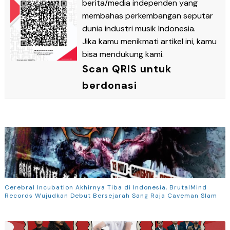
berita/media independen yang
membahas perkembangan seputar
dunia industri musik Indonesia.
Jika kamu menikmati artikel ini, kamu
bisa mendukung kami.
Scan QRIS untuk
berdonasi
Cerebral Incubation Akhirnya Tiba di Indonesia, BrutalMind
Records Wujudkan Debut Bersejarah Sang Raja Caveman Slam