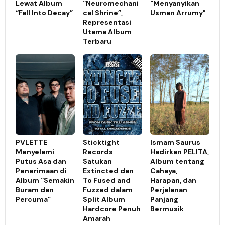
Lewat Album
“Neuromechani
"Menyanyikan
“Fall Into Decay”
cal Shrine”,
Usman Arrumy"
Representasi
Utama Album
Terbaru
PVLETTE
Sticktight
Ismam Saurus
Menyelami
Records
Hadirkan PELITA,
Putus Asa dan
Satukan
Album tentang
Penerimaan di
Extincted dan
Cahaya,
Album “Semakin
To Fused and
Harapan, dan
Buram dan
Fuzzed dalam
Perjalanan
Percuma”
Split Album
Panjang
Hardcore Penuh
Bermusik
Amarah