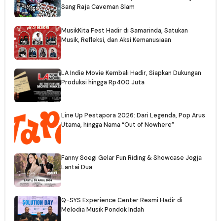
Sang Raja Caveman Slam
MusikKita Fest Hadir di Samarinda, Satukan
Musik, Refleksi, dan Aksi Kemanusiaan
LA Indie Movie Kembali Hadir, Siapkan Dukungan
Produksi hingga Rp400 Juta
Line Up Pestapora 2026: Dari Legenda, Pop Arus
Utama, hingga Nama “Out of Nowhere”
Fanny Soegi Gelar Fun Riding & Showcase Jogja
Lantai Dua
Q-SYS Experience Center Resmi Hadir di
Melodia Musik Pondok Indah