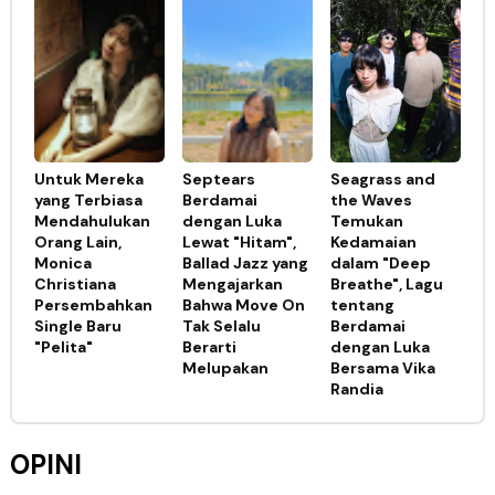
Untuk Mereka
Septears
Seagrass and
yang Terbiasa
Berdamai
the Waves
Mendahulukan
dengan Luka
Temukan
Orang Lain,
Lewat "Hitam",
Kedamaian
Monica
Ballad Jazz yang
dalam "Deep
Christiana
Mengajarkan
Breathe", Lagu
Persembahkan
Bahwa Move On
tentang
Single Baru
Tak Selalu
Berdamai
"Pelita"
Berarti
dengan Luka
Melupakan
Bersama Vika
Randia
OPINI