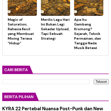
Magic of
Merilis Lagu Hari
Apa Itu
Saturation,
Ini Bukan Lagi
Gambang
Rahasia Kecil
Sekadar Upload,
Kromong?
yang Membuat
Tapi Sebuah
Sejarah, Teknik
Mixing Terasa
Strategi
Permainan, dan
“Hidup”
Tangga Nada
Musik Betawi
CARI BERITA
BERITA PILIHAN
KYRA 22 Pertebal Nuansa Post-Punk dan New