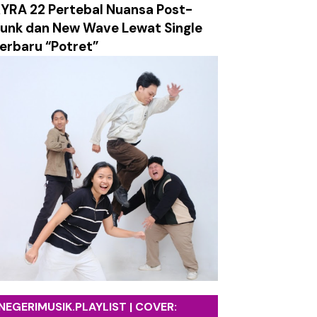
YRA 22 Pertebal Nuansa Post-
ersahabatan dalam Balutan Musik yang Tetap Relevan
unk dan New Wave Lewat Single
erbaru “Potret”
nan Lewat Video Musik Sinematik "Takkan Berpisah"
salan, dan Ledakan Emosi dalam Balutan Alt/Pop-Punk
g Mengajak Mensyukuri Proses Kehidupan
etro yang Hangat dan Sarat Harapan
ami Labirin Emosi yang Penuh Luka
k tentang Absurditas Realitas Modern
NEGERIMUSIK.PLAYLIST | COVER: