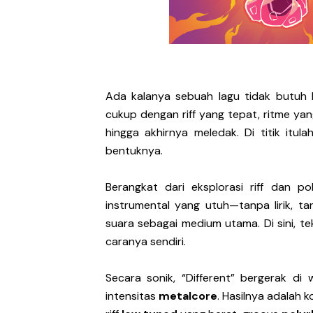
DESERVE Lepaskan Amarah d
Bunuhdiri Perkenalkan Du
Sindikat Sisa Semalam Ra
Ada kalanya sebuah lagu tidak butuh
Given Rayakan Rasa Kagum 
cukup dengan riff yang tepat, ritme y
hingga akhirnya meledak. Di titik itul
Kentara Lanjutkan Narasi 
bentuknya.
Berangkat dari eksplorasi riff dan p
instrumental yang utuh—tanpa lirik, t
suara sebagai medium utama. Di sini, te
caranya sendiri.
Secara sonik, “Different” bergerak d
intensitas
metalcore
. Hasilnya adalah 