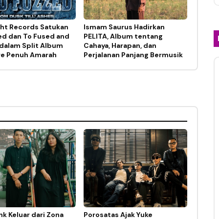
ght Records Satukan
Ismam Saurus Hadirkan
ed dan To Fused and
PELITA, Album tentang
dalam Split Album
Cahaya, Harapan, dan
re Penuh Amarah
Perjalanan Panjang Bermusik
nk Keluar dari Zona
Porosatas Ajak Yuke