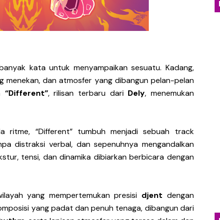
an Kritik Sosial Lewat Single Baru “Everything You Tou
nia Distopia Lewat “Neuromechanical Shrine”, Represen
yakan Kehangatan Tradisi Lampung Lewat Single “Seruit”
 banyak kata untuk menyampaikan sesuatu. Kadang,
dan Jatuh Cinta Lewat Single Baru “Girl With Interesti
ang menekan, dan atmosfer yang dibangun pelan-pelan
ah
“Different”
, rilisan terbaru dari
Dely
, menemukan
Emosional Lewat Single Baru "Terurai Lenyap"
ola ritme, “Different” tumbuh menjadi sebuah track
anpa distraksi verbal, dan sepenuhnya mengandalkan
kstur, tensi, dan dinamika dibiarkan berbicara dengan
i wilayah yang mempertemukan presisi
djent
dengan
komposisi yang padat dan penuh tenaga, dibangun dari