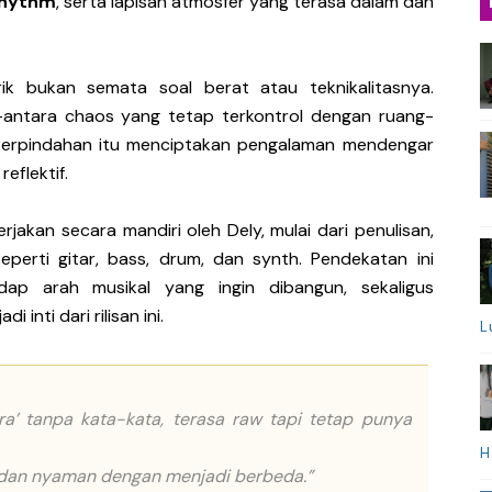
rhythm
, serta lapisan atmosfer yang terasa dalam dan
k bukan semata soal berat atau teknikalitasnya.
s—antara chaos yang tetap terkontrol dengan ruang-
Perpindahan itu menciptakan pengalaman mendengar
eflektif.
erjakan secara mandiri oleh Dely, mulai dari penulisan,
eperti gitar, bass, drum, dan synth. Pendekatan ini
ap arah musikal yang ingin dibangun, sekaligus
nti dari rilisan ini.
L
ara’ tanpa kata-kata, terasa raw tapi tetap punya
H
 dan nyaman dengan menjadi berbeda.”