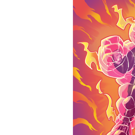
Kos Atos Hidupkan Kembal
Rayakan Setahun Album Pe
6ft Drowning Lepas Debut
Billkiss Rayakan Pertemu
Soerya Resmi Debut Lewat
Unblue.r Resmi Memulai P
Bell Aditya Hadirkan Vide
Hagia Septida Ajak Pende
Ratih Putria Hadirkan Pel
Tiga Dekade Brutalitas: V