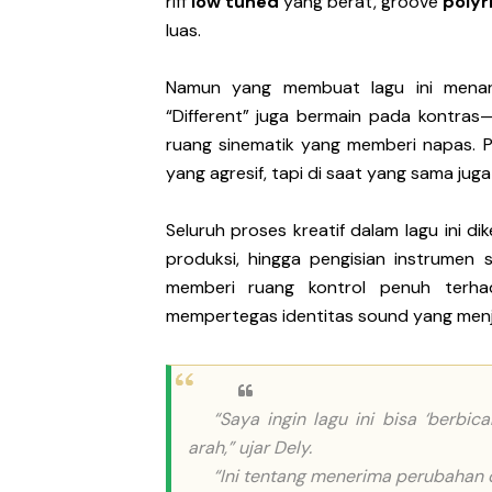
riff
low tuned
yang berat, groove
poly
luas.
Namun yang membuat lagu ini menari
“Different” juga bermain pada kontra
ruang sinematik yang memberi napas. 
yang agresif, tapi di saat yang sama juga r
Seluruh proses kreatif dalam lagu ini dik
produksi, hingga pengisian instrumen s
memberi ruang kontrol penuh terhad
mempertegas identitas sound yang menjadi i
“Saya ingin lagu ini bisa ‘berbic
arah,” ujar Dely.
“Ini tentang menerima perubahan