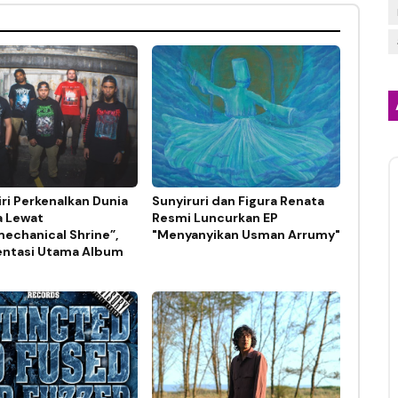
ri Perkenalkan Dunia
Sunyiruri dan Figura Renata
a Lewat
Resmi Luncurkan EP
echanical Shrine”,
"Menyanyikan Usman Arrumy"
ntasi Utama Album