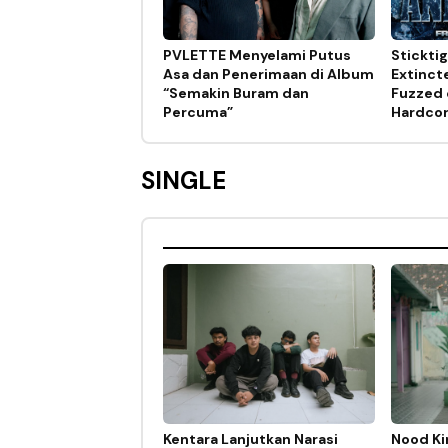
PVLETTE Menyelami Putus
Stickti
Asa dan Penerimaan di Album
Extinct
“Semakin Buram dan
Fuzzed 
Percuma”
Hardco
SINGLE
Kentara Lanjutkan Narasi
Nood Ki