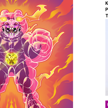
K
i Tradisi Orkes Lewat "Yang Namanya", Menertawakan P
P
T
sta Rock N Roll, Ruzan & Vita Tutup Satu Babak Perjala
 Maxi-Single "What If? / Angst", Menyulam Duka, Penye
an yang Tepat Lewat "Beruntung", Single Pop Manis yan
 "Mungkin Di Esok Lusa", Membawa Nuansa Alternatif R
erjalanan Musik Lewat Single Debut "Obsession", Menyel
o Musik Berbasis AI untuk "Sarkasme", Refleksi Sinemati
ngar Berdamai dengan Diri Lewat Single Baru "LALU"
ukan Hangat Lewat Single Baru "Melangkahlah Perlahan"
omepotro Bangkit Kembali Lewat Album “Fall Into Decay”