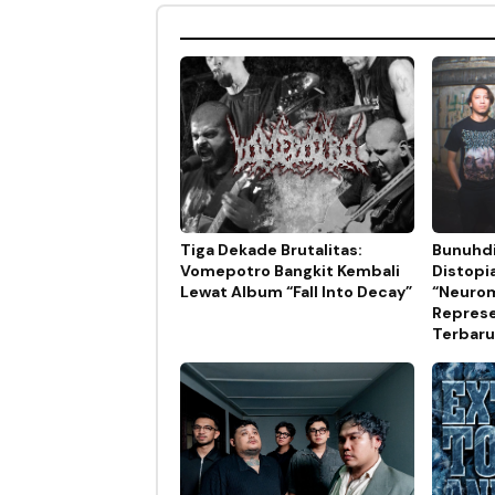
Tiga Dekade Brutalitas:
Bunuhdi
Vomepotro Bangkit Kembali
Distopi
Lewat Album “Fall Into Decay”
“Neurom
Represe
Terbaru