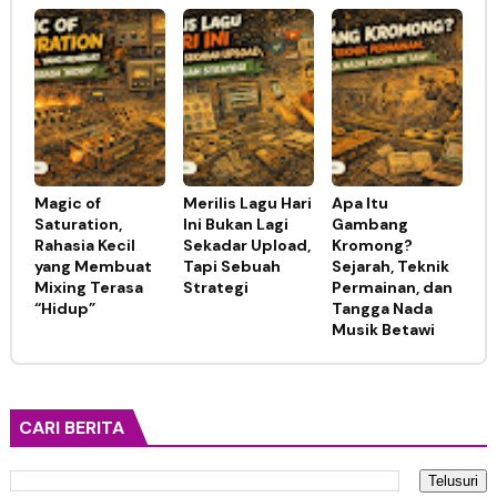
Magic of
Merilis Lagu Hari
Apa Itu
Saturation,
Ini Bukan Lagi
Gambang
Rahasia Kecil
Sekadar Upload,
Kromong?
yang Membuat
Tapi Sebuah
Sejarah, Teknik
Mixing Terasa
Strategi
Permainan, dan
“Hidup”
Tangga Nada
Musik Betawi
CARI BERITA