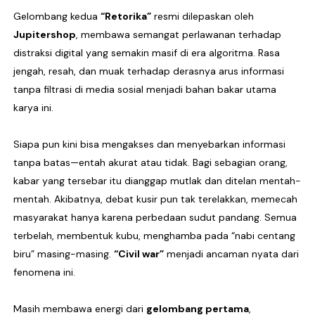
Gelombang kedua
“
Retorika
”
resmi dilepaskan oleh
DESERVE Lepaskan Amarah dan Kritik Sosial Lewat Si
Jupitershop
, membawa semangat perlawanan terhadap
Bunuhdiri Perkenalkan Dunia Distopia Lewat “Neuro
distraksi digital
yang semakin masif di
era algoritma
. Rasa
jengah, resah, dan muak terhadap derasnya arus informasi
Sindikat Sisa Semalam Rayakan Kehangatan Tradisi 
tanpa filtrasi di
media sosial
menjadi bahan bakar utama
karya ini.
Given Rayakan Rasa Kagum dan Jatuh Cinta Lewat Sing
Kentara Lanjutkan Narasi Emosional Lewat Single Bar
Siapa pun kini bisa mengakses dan menyebarkan informasi
tanpa batas—entah akurat atau tidak. Bagi sebagian orang,
kabar yang tersebar itu dianggap mutlak dan ditelan mentah-
mentah. Akibatnya,
debat kusir
pun tak terelakkan, memecah
masyarakat hanya karena perbedaan sudut pandang. Semua
terbelah, membentuk kubu, menghamba pada “
nabi centang
biru
” masing-masing.
“
Civil war
”
menjadi ancaman nyata dari
fenomena ini.
Masih membawa energi dari
gelombang pertama
,