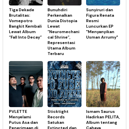
Tiga Dekade
Bunuhdiri
Sunyiruri dan
Brutalitas:
Perkenalkan
Figura Renata
Vomepotro
Dunia Distopia
Resmi
Bangkit Kembali
Lewat
Luncurkan EP
Lewat Album
“Neuromechani
"Menyanyikan
“Fall Into Decay”
cal Shrine”,
Usman Arrumy"
Representasi
Utama Album
Terbaru
PVLETTE
Sticktight
Ismam Saurus
Menyelami
Records
Hadirkan PELITA,
Putus Asa dan
Satukan
Album tentang
Penerimaan di
Extincted dan
Cahaya,