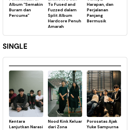
Album “Semakin
To Fused and
Harapan, dan
Buram dan
Fuzzed dalam
Perjalanan
Percuma”
Split Album
Panjang
Hardcore Penuh
Bermusik
Amarah
SINGLE
Kentara
Nood Kink Keluar
Porosatas Ajak
Lanjutkan Narasi
dari Zona
Yuke Sampurna