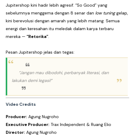
Jupitershop kini hadir lebih agresif. “
So Good
” yang
sebelumnya menggema dengan
8 senar
dan
low tuning
gelap,
kini berevolusi dengan amarah yang lebih matang. Semua
energi dan keresahan itu meledak dalam karya terbaru
mereka —
“Retorika”
.
Pesan Jupitershop jelas dan tegas:
“Jangan mau dibodohi, perbanyak literasi, dan
lakukan demi legasi!”
Video Credits
Producer:
Agung Nugroho
Executive Producer:
Trax Independent
&
Ruang Elio
Director:
Agung Nugroho