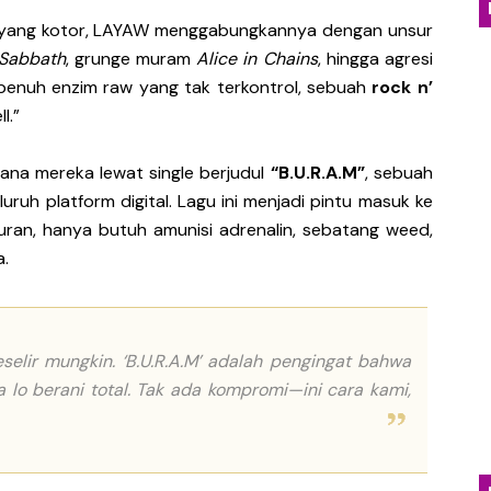
Emosional Lewat Single Baru "Terurai Lenyap"
yang kotor, LAYAW menggabungkannya dengan unsur
 Sabbath
, grunge muram
Alice in Chains
, hingga agresi
osial dalam Balutan Biblical Surf Rock Lewat EP "Eksibisi 
n penuh enzim raw yang tak terkontrol, sebuah
rock n’
l.”
Kabut Sukabumi Lewat EP Perdana Into the Death
ana mereka lewat single berjudul
“B.U.R.A.M”
, sebuah
n Pencarian Diri Lewat EP "Free As A Bird"
uruh platform digital. Lagu ini menjadi pintu masuk ke
na Nyaman Lewat "A Shadow Haunts My Mind"
ran, hanya butuh amunisi adrenalin, sebatang weed,
.
eselir mungkin. ‘B.U.R.A.M’ adalah pengingat bahwa
 lo berani total. Tak ada kompromi—ini cara kami,