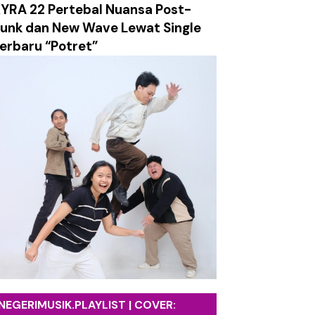
YRA 22 Pertebal Nuansa Post-
etro yang Hangat dan Sarat Harapan
unk dan New Wave Lewat Single
erbaru “Potret”
ami Labirin Emosi yang Penuh Luka
k tentang Absurditas Realitas Modern
ch Surely Dies”
tasi Utama Album Terbaru
ng Face”
NEGERIMUSIK.PLAYLIST | COVER: