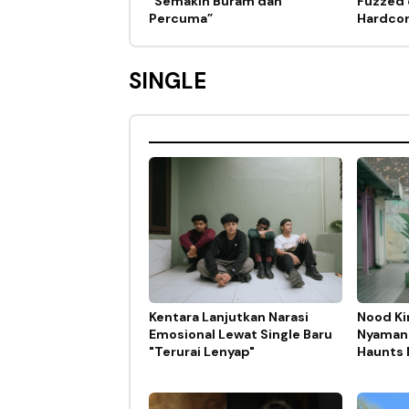
“Semakin Buram dan
Fuzzed 
Percuma”
Hardco
SINGLE
Kentara Lanjutkan Narasi
Nood Ki
Emosional Lewat Single Baru
Nyaman 
"Terurai Lenyap"
Haunts 