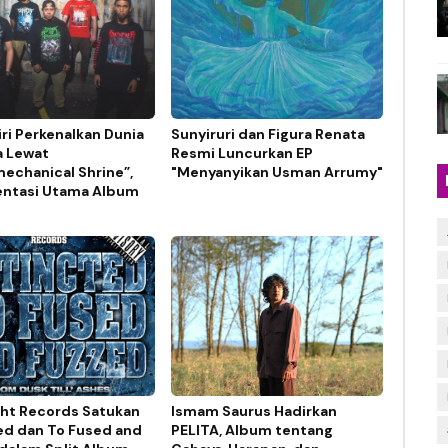
ri Perkenalkan Dunia
Sunyiruri dan Figura Renata
a Lewat
Resmi Luncurkan EP
echanical Shrine”,
"Menyanyikan Usman Arrumy"
ntasi Utama Album
ght Records Satukan
Ismam Saurus Hadirkan
ed dan To Fused and
PELITA, Album tentang