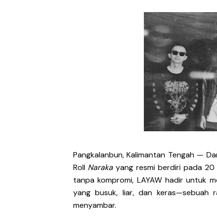
Soerya Resmi Debut Lewat
Unblue.r Resmi Memulai P
Bell Aditya Hadirkan Vide
Hagia Septida Ajak Pende
Ratih Putria Hadirkan Pel
Tiga Dekade Brutalitas: V
DESERVE Lepaskan Amarah d
Pangkalanbun, Kalimantan Tengah — Dar
Bunuhdiri Perkenalkan Du
Roll
Naraka
yang resmi berdiri pada 20
tanpa kompromi, LAYAW hadir untuk 
Sindikat Sisa Semalam Ra
yang busuk, liar, dan keras—sebuah r
menyambar.
Given Rayakan Rasa Kagum 