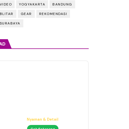
VIDEO
YOGYAKARTA
BANDUNG
BLITAR
GEAR
REKOMENDASI
SURABAYA
AD
Audio Interface untuk Home
Studio
Mulai 1 Jutaan
Cek Sekarang