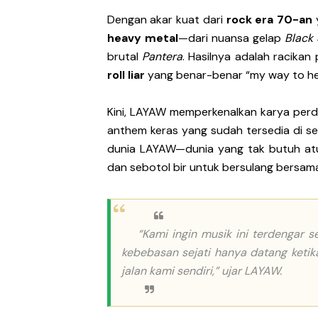
Kentara Lanjutkan Narasi 
Dengan akar kuat dari
rock era 70-an
heavy metal
—dari nuansa gelap
Black
The Joo’s Sajikan Kritik S
brutal
Pantera
. Hasilnya adalah racika
roll liar
yang benar-benar “my way to hel
Hallimun Menyeruak dari 
Kini, LAYAW memperkenalkan karya perd
Prass Menutup Empat Tahu
anthem keras yang sudah tersedia di sel
Nood Kink Keluar dari Zo
dunia LAYAW—dunia yang tak butuh atu
dan sebotol bir untuk bersulang bersama
“Kami ingin musik ini terdengar s
kebebasan sejati hanya datang ketika
jalan kami sendiri,” ujar LAYAW.