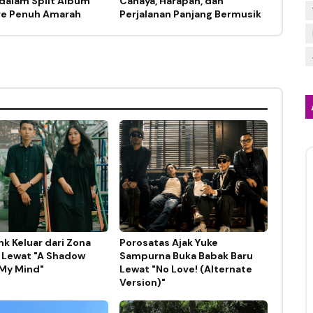
dalam Split Album
Cahaya, Harapan, dan
re Penuh Amarah
Perjalanan Panjang Bermusik
nk Keluar dari Zona
Porosatas Ajak Yuke
Lewat "A Shadow
Sampurna Buka Babak Baru
My Mind"
Lewat "No Love! (Alternate
Version)"