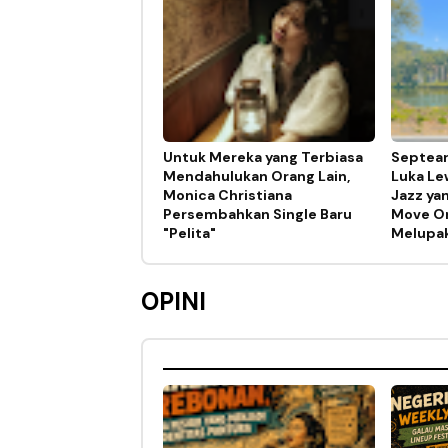
Untuk Mereka yang Terbiasa
Septear
Mendahulukan Orang Lain,
Luka Lew
Monica Christiana
Jazz ya
Persembahkan Single Baru
Move On
"Pelita"
Melupa
OPINI