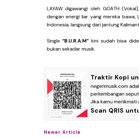
LAYAW digawangi oleh GOATH (Vokal), 
dengan energi liar yang mereka bawa,
Indonesia, langsung dari jantung Kaliman
Single
“B.U.R.A.M”
kini sudah bisa diden
bukan sekadar musik.
Traktir Kopi u
negerimusik.com ada
perkembangan seputar
Jika kamu menikmati a
Scan QRIS unt
Newer Article