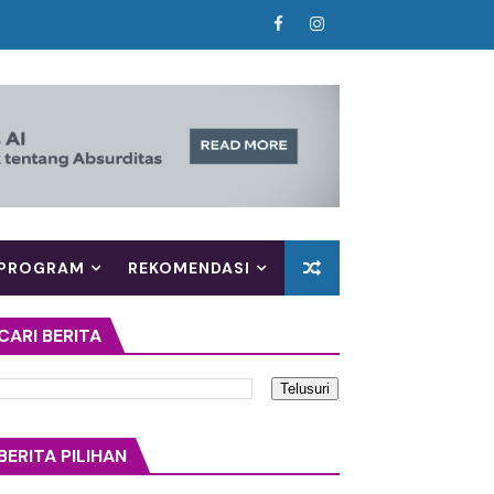
n)"
hkan Single Baru "Pelita"
wa Move On Tak Selalu Berarti Melupakan
 Berdamai dengan Luka Bersama Vika Randia
uah Manifesto Hardcore dari Kota Mataram
PROGRAM
REKOMENDASI
ersahabatan dalam Balutan Musik yang Tetap Relevan
CARI BERITA
nan Lewat Video Musik Sinematik "Takkan Berpisah"
salan, dan Ledakan Emosi dalam Balutan Alt/Pop-Punk
BERITA PILIHAN
g Mengajak Mensyukuri Proses Kehidupan