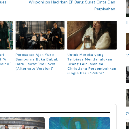
lues
Wilipohilips Hadirkan EP Baru: Surat Cinta Dan
Perpisahan
H
ari
Porosatas Ajak Yuke
Untuk Mereka yang
"
 "A
Sampurna Buka Babak
Terbiasa Mendahulukan
 Mind"
Baru Lewat "No Love!
Orang Lain, Monica
(Alternate Version)"
Christiana Persembahkan
Single Baru "Pelita"
y