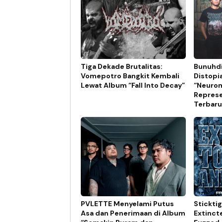
Tiga Dekade Brutalitas:
Bunuhdi
Vomepotro Bangkit Kembali
Distopi
Lewat Album “Fall Into Decay”
“Neurom
Represe
Terbaru
PVLETTE Menyelami Putus
Stickti
Asa dan Penerimaan di Album
Extinct