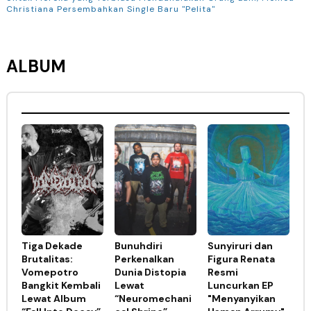
Christiana Persembahkan Single Baru "Pelita"
ALBUM
Tiga Dekade
Bunuhdiri
Sunyiruri dan
Brutalitas:
Perkenalkan
Figura Renata
Vomepotro
Dunia Distopia
Resmi
Bangkit Kembali
Lewat
Luncurkan EP
Lewat Album
“Neuromechani
"Menyanyikan