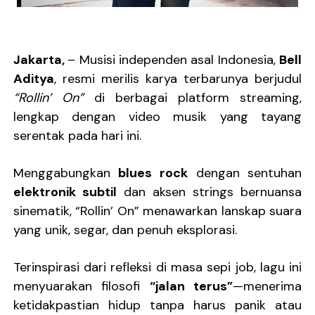
Sindikat Sisa Semalam Rayakan Kehangatan Tradisi 
Given Rayakan Rasa Kagum dan Jatuh Cinta Lewat Sing
Jakarta,
– Musisi independen asal Indonesia,
Bell
Aditya
, resmi merilis karya terbarunya berjudul
Kentara Lanjutkan Narasi Emosional Lewat Single Bar
“Rollin’ On”
di berbagai platform streaming,
The Joo’s Sajikan Kritik Sosial dalam Balutan Biblica
lengkap dengan video musik yang tayang
serentak pada hari ini.
Hallimun Menyeruak dari Kabut Sukabumi Lewat EP P
Menggabungkan
blues rock
dengan sentuhan
elektronik subtil
dan aksen strings bernuansa
sinematik, “Rollin’ On” menawarkan lanskap suara
yang unik, segar, dan penuh eksplorasi.
Terinspirasi dari refleksi di masa sepi job, lagu ini
menyuarakan filosofi
“jalan terus”
—menerima
ketidakpastian hidup tanpa harus panik atau