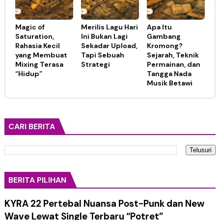
Magic of
Merilis Lagu Hari
Apa Itu
Saturation,
Ini Bukan Lagi
Gambang
Rahasia Kecil
Sekadar Upload,
Kromong?
yang Membuat
Tapi Sebuah
Sejarah, Teknik
Mixing Terasa
Strategi
Permainan, dan
“Hidup”
Tangga Nada
Musik Betawi
CARI BERITA
BERITA PILIHAN
KYRA 22 Pertebal Nuansa Post-Punk dan New
Wave Lewat Single Terbaru “Potret”