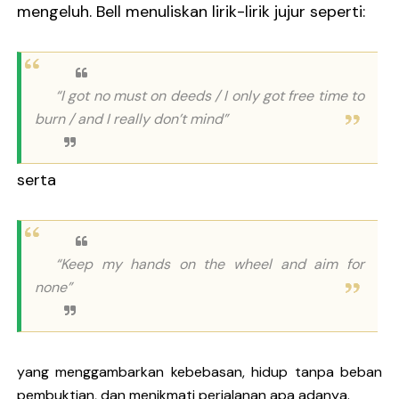
mengeluh. Bell menuliskan lirik-lirik jujur seperti:
“I got no must on deeds / I only got free time to
burn / and I really don’t mind”
serta
“Keep my hands on the wheel and aim for
none”
yang menggambarkan kebebasan, hidup tanpa beban
pembuktian, dan menikmati perjalanan apa adanya.