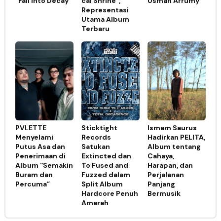
“Fall Into Decay”
cal Shrine”,
Usman Arrumy"
Representasi
Utama Album
Terbaru
PVLETTE
Sticktight
Ismam Saurus
Menyelami
Records
Hadirkan PELITA,
Putus Asa dan
Satukan
Album tentang
Penerimaan di
Extincted dan
Cahaya,
Album “Semakin
To Fused and
Harapan, dan
Buram dan
Fuzzed dalam
Perjalanan
Percuma”
Split Album
Panjang
Hardcore Penuh
Bermusik
Amarah