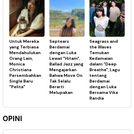
Untuk Mereka
Septears
Seagrass and
yang Terbiasa
Berdamai
the Waves
Mendahulukan
dengan Luka
Temukan
Orang Lain,
Lewat "Hitam",
Kedamaian
Monica
Ballad Jazz yang
dalam "Deep
Christiana
Mengajarkan
Breathe", Lagu
Persembahkan
Bahwa Move On
tentang
Single Baru
Tak Selalu
Berdamai
"Pelita"
Berarti
dengan Luka
Melupakan
Bersama Vika
Randia
OPINI