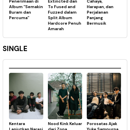
Penerimaan di
Extincted dan
Cahaya,
Album “Semakin
To Fused and
Harapan, dan
Buram dan
Fuzzed dalam
Perjalanan
Percuma”
Split Album
Panjang
Hardcore Penuh
Bermusik
Amarah
SINGLE
Kentara
Nood Kink Keluar
Porosatas Ajak
Lanjutkan Narasi
dari Zona
Yuke Sampurna