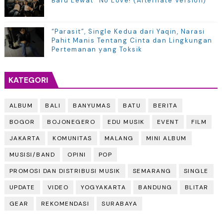
Baru Lewat "No Love! (Alternate Version)"
“Parasit”, Single Kedua dari Yaqin, Narasi
Pahit Manis Tentang Cinta dan Lingkungan
Pertemanan yang Toksik
KATEGORI
ALBUM
BALI
BANYUMAS
BATU
BERITA
BOGOR
BOJONEGERO
EDU MUSIK
EVENT
FILM
JAKARTA
KOMUNITAS
MALANG
MINI ALBUM
MUSISI/BAND
OPINI
POP
PROMOSI DAN DISTRIBUSI MUSIK
SEMARANG
SINGLE
UPDATE
VIDEO
YOGYAKARTA
BANDUNG
BLITAR
GEAR
REKOMENDASI
SURABAYA