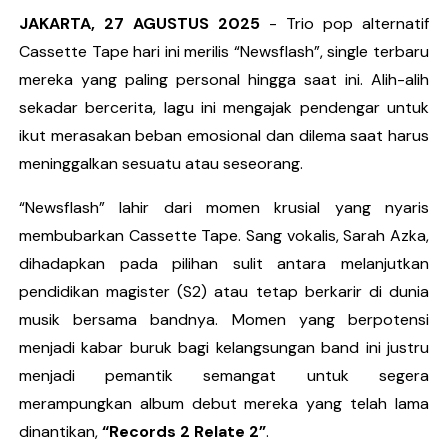
JAKARTA, 27 AGUSTUS 2025
- Trio pop alternatif
Bunuhdiri Perkenalkan Dunia Distopia Lewat “Neuro
Cassette Tape hari ini merilis “Newsflash”, single terbaru
Sindikat Sisa Semalam Rayakan Kehangatan Tradisi 
mereka yang paling personal hingga saat ini. Alih-alih
sekadar bercerita, lagu ini mengajak pendengar untuk
Given Rayakan Rasa Kagum dan Jatuh Cinta Lewat Sing
ikut merasakan beban emosional dan dilema saat harus
Kentara Lanjutkan Narasi Emosional Lewat Single Bar
meninggalkan sesuatu atau seseorang.
The Joo’s Sajikan Kritik Sosial dalam Balutan Biblica
“Newsflash” lahir dari momen krusial yang nyaris
membubarkan Cassette Tape. Sang vokalis, Sarah Azka,
dihadapkan pada pilihan sulit antara melanjutkan
pendidikan magister (S2) atau tetap berkarir di dunia
musik bersama bandnya. Momen yang berpotensi
menjadi kabar buruk bagi kelangsungan band ini justru
menjadi pemantik semangat untuk segera
merampungkan album debut mereka yang telah lama
dinantikan,
“Records 2 Relate 2”
.