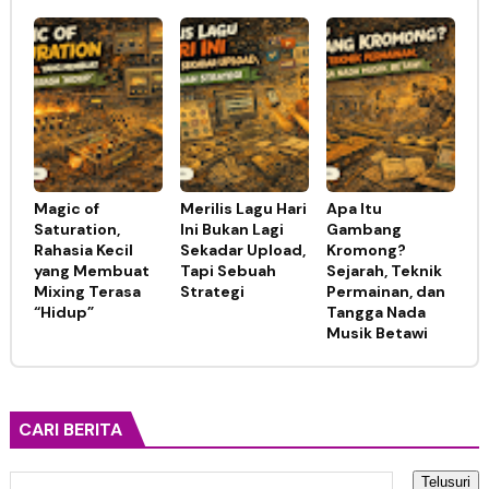
Magic of
Merilis Lagu Hari
Apa Itu
Saturation,
Ini Bukan Lagi
Gambang
Rahasia Kecil
Sekadar Upload,
Kromong?
yang Membuat
Tapi Sebuah
Sejarah, Teknik
Mixing Terasa
Strategi
Permainan, dan
“Hidup”
Tangga Nada
Musik Betawi
CARI BERITA