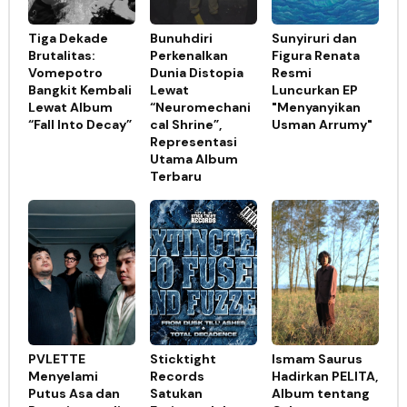
Tiga Dekade
Bunuhdiri
Sunyiruri dan
Brutalitas:
Perkenalkan
Figura Renata
Vomepotro
Dunia Distopia
Resmi
Bangkit Kembali
Lewat
Luncurkan EP
Lewat Album
“Neuromechani
"Menyanyikan
“Fall Into Decay”
cal Shrine”,
Usman Arrumy"
Representasi
Utama Album
Terbaru
PVLETTE
Sticktight
Ismam Saurus
Menyelami
Records
Hadirkan PELITA,
Putus Asa dan
Satukan
Album tentang