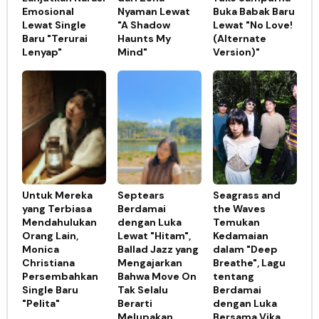
Emosional
Nyaman Lewat
Buka Babak Baru
Lewat Single
"A Shadow
Lewat "No Love!
Baru "Terurai
Haunts My
(Alternate
Lenyap"
Mind"
Version)"
Untuk Mereka
Septears
Seagrass and
yang Terbiasa
Berdamai
the Waves
Mendahulukan
dengan Luka
Temukan
Orang Lain,
Lewat "Hitam",
Kedamaian
Monica
Ballad Jazz yang
dalam "Deep
Christiana
Mengajarkan
Breathe", Lagu
Persembahkan
Bahwa Move On
tentang
Single Baru
Tak Selalu
Berdamai
"Pelita"
Berarti
dengan Luka
Melupakan
Bersama Vika