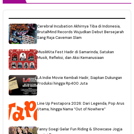
Cerebral Incubation Akhirnya Tiba di Indonesia,
BrutalMind Records Wujudkan Debut Bersejarah
Sang Raja Caveman Slam
MusikKita Fest Hadir di Samarinda, Satukan
Musik, Refleksi, dan Aksi Kemanusiaan
LA Indie Movie Kembali Hadir, Siapkan Dukungan
Produksi hingga Rp400 Juta
Line Up Pestapora 2026: Dari Legenda, Pop Arus
Utama, hingga Nama “Out of Nowhere”
Fanny Soegi Gelar Fun Riding & Showcase Jogja