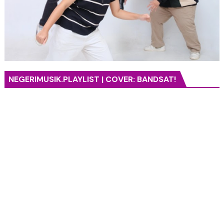
NEGERIMUSIK.PLAYLIST | COVER: BANDSAT!