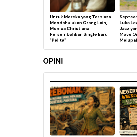
Untuk Mereka yang Terbiasa
Septear
Mendahulukan Orang Lain,
Luka Lew
Monica Christiana
Jazz ya
Persembahkan Single Baru
Move On
"Pelita"
Melupa
OPINI