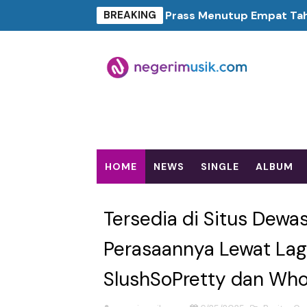
BREAKING
Prass Menutup Empat Tahu
Nood Kink Keluar dari Zo
Porosatas Ajak Yuke Samp
Untuk Mereka yang Terbia
Septears Berdamai dengan
HOME
NEWS
SINGLE
ALBUM
Seagrass and the Waves 
Shinigami Kobarkan Seman
Tersedia di Situs Dewas
Tarling Cirebonan, Suara P
Perasaannya Lewat Lag
Kos Atos Hidupkan Kembal
SlushSoPretty dan Who
Rayakan Setahun Album Pe