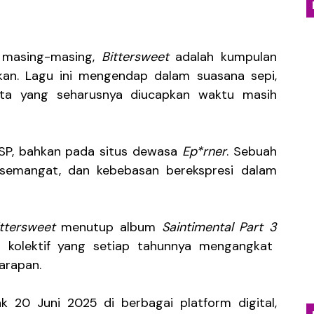
yakan Kehangatan Tradisi Lampung Lewat Single “Seruit”
dan Jatuh Cinta Lewat Single Baru “Girl With Interesti
 masing-masing,
Bittersweet
adalah kumpulan
an. Lagu ini mengendap dalam suasana sepi,
Emosional Lewat Single Baru "Terurai Lenyap"
ta yang seharusnya diucapkan waktu masih
osial dalam Balutan Biblical Surf Rock Lewat EP "Eksibisi 
Kabut Sukabumi Lewat EP Perdana Into the Death
 DSP, bahkan pada situs dewasa
Ep*rner
. Sebuah
semangat, dan kebebasan berekspresi dalam
ittersweet
menutup album
Saintimental Part 3
an kolektif yang setiap tahunnya mengangkat
harapan.
ak 20 Juni 2025 di berbagai platform digital,