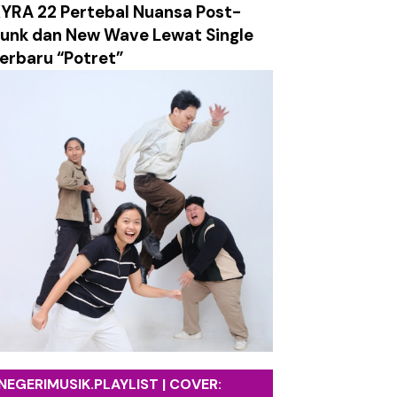
YRA 22 Pertebal Nuansa Post-
salan, dan Ledakan Emosi dalam Balutan Alt/Pop-Punk
unk dan New Wave Lewat Single
erbaru “Potret”
g Mengajak Mensyukuri Proses Kehidupan
etro yang Hangat dan Sarat Harapan
ami Labirin Emosi yang Penuh Luka
k tentang Absurditas Realitas Modern
ch Surely Dies”
tasi Utama Album Terbaru
NEGERIMUSIK.PLAYLIST | COVER: