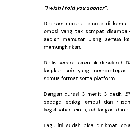
“I wish I told you sooner”.
Sindikat Sisa Semalam Ra
Given Rayakan Rasa Kagum 
Direkam secara remote di kamar
emosi yang tak sempat disampaik
Kentara Lanjutkan Narasi 
seolah memutar ulang semua ka
memungkinkan.
The Joo’s Sajikan Kritik S
Hallimun Menyeruak dari 
Dirilis secara serentak di seluruh
langkah unik yang mempertegas 
semua format serta platform.
Dengan durasi 3 menit 3 detik,
B
sebagai epilog lembut dari rilis
kegelisahan, cinta, kehilangan, dan 
Lagu ini sudah bisa dinikmati sej