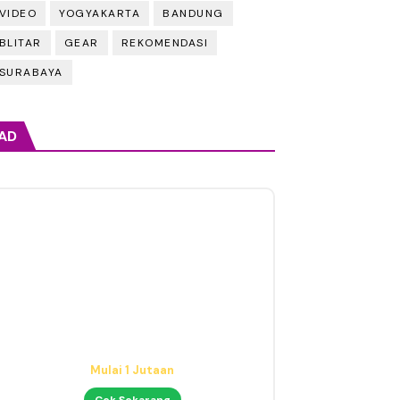
VIDEO
YOGYAKARTA
BANDUNG
BLITAR
GEAR
REKOMENDASI
SURABAYA
AD
Audio Interface untuk Home
Studio
Mulai 1 Jutaan
Cek Sekarang