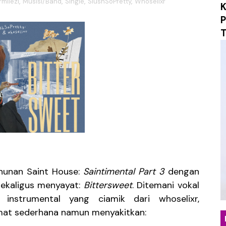
milezi
,
Musisi/Band
,
Single
,
SlushSoPretty
,
Whoselixr
K
 Maxi-Single "What If? / Angst", Menyulam Duka, Penye
P
T
an yang Tepat Lewat "Beruntung", Single Pop Manis yan
 "Mungkin Di Esok Lusa", Membawa Nuansa Alternatif R
erjalanan Musik Lewat Single Debut "Obsession", Menyel
o Musik Berbasis AI untuk "Sarkasme", Refleksi Sinemati
ngar Berdamai dengan Diri Lewat Single Baru "LALU"
ukan Hangat Lewat Single Baru "Melangkahlah Perlahan"
ahunan Saint House:
Saintimental Part 3
dengan
omepotro Bangkit Kembali Lewat Album “Fall Into Decay”
sekaligus menyayat:
Bittersweet
. Ditemani vokal
an Kritik Sosial Lewat Single Baru “Everything You Tou
instrumental yang ciamik dari whoselixr,
mat sederhana namun menyakitkan:
nia Distopia Lewat “Neuromechanical Shrine”, Represen