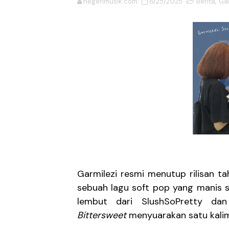
negerimusik.com
6/25/2025
Berita
,
Gar
6ft Drowning Lepas Debut
Billkiss Rayakan Pertemu
Soerya Resmi Debut Lewat
Unblue.r Resmi Memulai P
Bell Aditya Hadirkan Vide
Hagia Septida Ajak Pende
Ratih Putria Hadirkan Pel
Garmilezi resmi menutup rilisan t
Tiga Dekade Brutalitas: V
sebuah lagu soft pop yang manis 
DESERVE Lepaskan Amarah d
lembut dari SlushSoPretty dan 
Bittersweet
menyuarakan satu kali
Bunuhdiri Perkenalkan Du