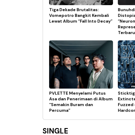
Tiga Dekade Brutalitas:
Bunuhdi
Vomepotro Bangkit Kembali
Distopi
Lewat Album “Fall Into Decay”
“Neurom
Represe
Terbaru
PVLETTE Menyelami Putus
Stickti
Asa dan Penerimaan di Album
Extinct
“Semakin Buram dan
Fuzzed 
Percuma”
Hardco
SINGLE