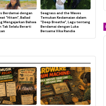
s Berdamai dengan
Seagrass and the Waves
at "Hitam", Ballad
Temukan Kedamaian dalam
ng Mengajarkan Bahwa
"Deep Breathe", Lagu tentang
 Tak Selalu Berarti
Berdamai dengan Luka
kan
Bersama Vika Randia