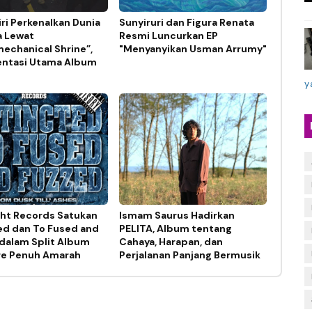
ri Perkenalkan Dunia
Sunyiruri dan Figura Renata
a Lewat
Resmi Luncurkan EP
echanical Shrine”,
"Menyanyikan Usman Arrumy"
ntasi Utama Album
y
ght Records Satukan
Ismam Saurus Hadirkan
ed dan To Fused and
PELITA, Album tentang
dalam Split Album
Cahaya, Harapan, dan
re Penuh Amarah
Perjalanan Panjang Bermusik