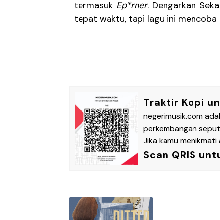
termasuk
Ep*rner
. Dengarkan Seka
tepat waktu, tapi lagu ini mencob
Traktir Kopi u
negerimusik.com ada
perkembangan seputar
Jika kamu menikmati a
Scan QRIS unt