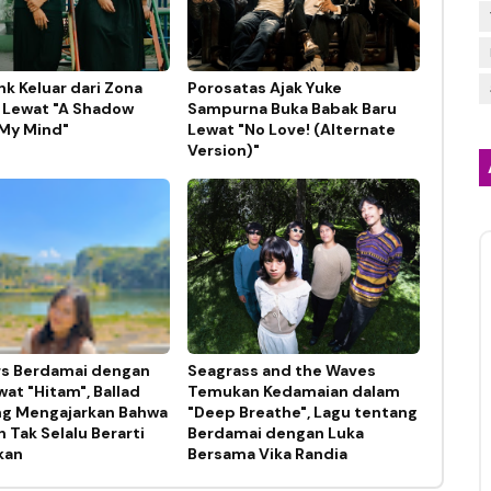
nk Keluar dari Zona
Porosatas Ajak Yuke
Lewat "A Shadow
Sampurna Buka Babak Baru
My Mind"
Lewat "No Love! (Alternate
Version)"
s Berdamai dengan
Seagrass and the Waves
at "Hitam", Ballad
Temukan Kedamaian dalam
ng Mengajarkan Bahwa
"Deep Breathe", Lagu tentang
 Tak Selalu Berarti
Berdamai dengan Luka
kan
Bersama Vika Randia