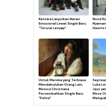
Kentara Lanjutkan Narasi
Nood Ki
Emosional Lewat Single Baru
Nyaman 
"Terurai Lenyap"
Haunts 
Untuk Mereka yang Terbiasa
Septear
Mendahulukan Orang Lain,
Luka Lew
Monica Christiana
Jazz ya
Persembahkan Single Baru
Move On
"Pelita"
Melupa