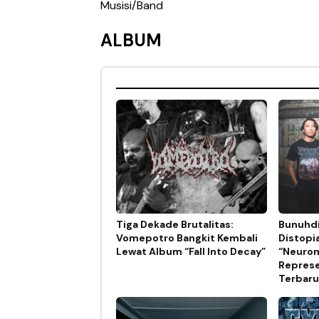
Musisi/Band
ALBUM
Tiga Dekade Brutalitas:
Bunuhdi
Vomepotro Bangkit Kembali
Distopi
Lewat Album “Fall Into Decay”
“Neurom
Represe
Terbaru