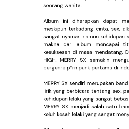
seorang wanita.
Nood Kink Keluar dari Zo
Album ini diharapkan dapat me
Porosatas Ajak Yuke Samp
meskipun terkadang cinta, sex, a
Untuk Mereka yang Terbia
sangat nyaman namun kehidupan sep
makna dari album mencapai tit
Septears Berdamai dengan
kesuksesan di masa mendatang. D
HIGH, MERRY SX semakin menguk
Seagrass and the Waves 
bergenre p*rn punk pertama di Indo
MERRY SX sendiri merupakan band y
lirik yang berbicara tentang sex, p
kehidupan lelaki yang sangat bebas
MERRY SX menjadi salah satu ba
keluh kesah lelaki yang sangat men