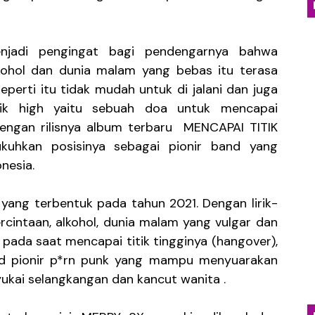
na Nyaman Lewat "A Shadow Haunts My Mind"
njadi pengingat bagi pendengarnya bahwa
urna Buka Babak Baru Lewat "No Love! (Alternate Versio
lkohol dan dunia malam yang bebas itu terasa
sa Mendahulukan Orang Lain, Monica Christiana Persemba
erti itu tidak mudah untuk di jalani dan juga
ik high yaitu sebuah doa untuk mencapai
 Luka Lewat "Hitam", Ballad Jazz yang Mengajarkan Bah
engan rilisnya album terbaru MENCAPAI TITIK
uhkan posisinya sebagai pionir band yang
Temukan Kedamaian dalam "Deep Breathe", Lagu tentang
nesia.
ang terbentuk pada tahun 2021. Dengan lirik-
ercintaan, alkohol, dunia malam yang vulgar dan
 pada saat mencapai titik tingginya (hangover),
nd pionir p*rn punk yang mampu menyuarakan
yukai selangkangan dan kancut wanita .