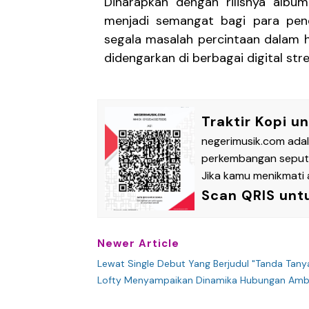
Diharapkan dengan rilisnya albu
menjadi semangat bagi para pen
segala masalah percintaan dalam h
didengarkan di berbagai digital str
Traktir Kopi u
negerimusik.com ada
perkembangan seputar
Jika kamu menikmati a
Scan QRIS unt
Newer Article
Lewat Single Debut Yang Berjudul "Tanda Tanya
Lofty Menyampaikan Dinamika Hubungan Ambi