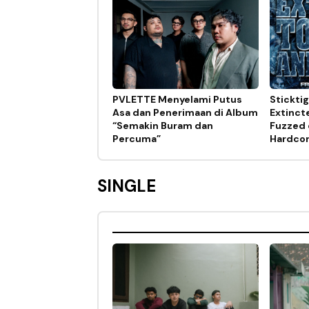
PVLETTE Menyelami Putus
Stickti
Asa dan Penerimaan di Album
Extinct
“Semakin Buram dan
Fuzzed 
Percuma”
Hardco
SINGLE