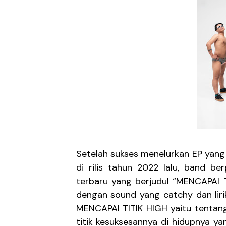
Ratih Putria Hadirkan Pel
Tiga Dekade Brutalitas: V
DESERVE Lepaskan Amarah d
Bunuhdiri Perkenalkan Du
Sindikat Sisa Semalam Ra
Given Rayakan Rasa Kagum 
Kentara Lanjutkan Narasi 
Setelah sukses menelurkan EP yang
di rilis tahun 2022 lalu, band b
The Joo’s Sajikan Kritik S
terbaru yang berjudul “MENCAPAI TI
dengan sound yang catchy dan liri
Hallimun Menyeruak dari 
MENCAPAI TITIK HIGH yaitu tentang
Prass Menutup Empat Tahu
titik kesuksesannya di hidupnya y