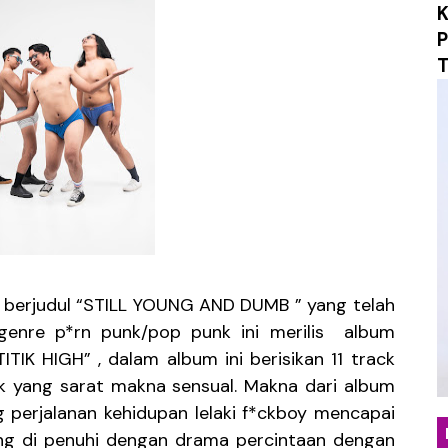
K
ukan Hangat Lewat Single Baru "Melangkahlah Perlahan"
P
T
omepotro Bangkit Kembali Lewat Album “Fall Into Decay”
an Kritik Sosial Lewat Single Baru “Everything You Tou
nia Distopia Lewat “Neuromechanical Shrine”, Represen
yakan Kehangatan Tradisi Lampung Lewat Single “Seruit”
dan Jatuh Cinta Lewat Single Baru “Girl With Interesti
Emosional Lewat Single Baru "Terurai Lenyap"
 berjudul “STILL YOUNG AND DUMB ” yang telah
ergenre p*rn punk/pop punk ini merilis album
osial dalam Balutan Biblical Surf Rock Lewat EP "Eksibisi 
TIK HIGH” , dalam album ini berisikan 11 track
k yang sarat makna sensual. Makna dari album
Kabut Sukabumi Lewat EP Perdana Into the Death
 perjalanan kehidupan lelaki f*ckboy mencapai
n Pencarian Diri Lewat EP "Free As A Bird"
ang di penuhi dengan drama percintaan dengan