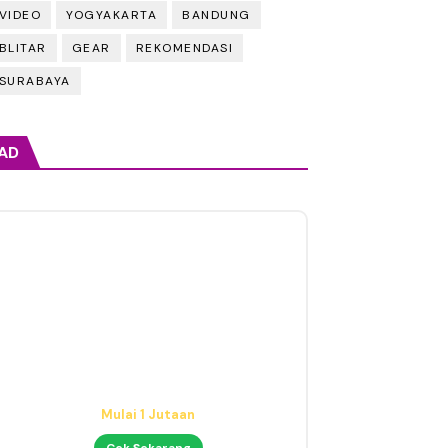
VIDEO
YOGYAKARTA
BANDUNG
BLITAR
GEAR
REKOMENDASI
SURABAYA
AD
Audio Interface untuk Home
Studio
Mulai 1 Jutaan
Cek Sekarang