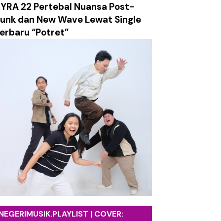
YRA 22 Pertebal Nuansa Post-
unk dan New Wave Lewat Single
erbaru “Potret”
ch Surely Dies”
tasi Utama Album Terbaru
ng Face”
Makhluk Aneh"
NEGERIMUSIK.PLAYLIST | COVER: