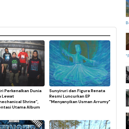
B
"
ri Perkenalkan Dunia
Sunyiruri dan Figura Renata
a Lewat
Resmi Luncurkan EP
echanical Shrine”,
"Menyanyikan Usman Arrumy"
ntasi Utama Album