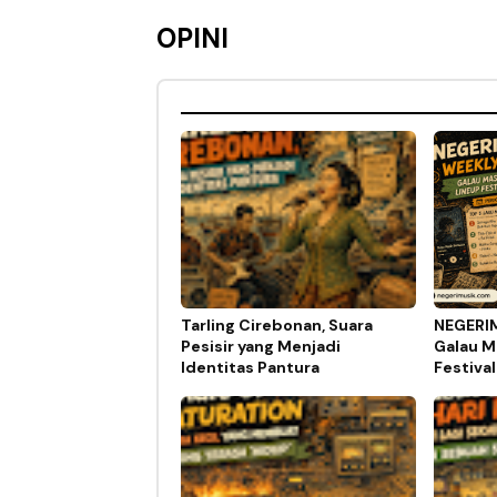
OPINI
Tarling Cirebonan, Suara
NEGERI
Pesisir yang Menjadi
Galau M
Identitas Pantura
Festival