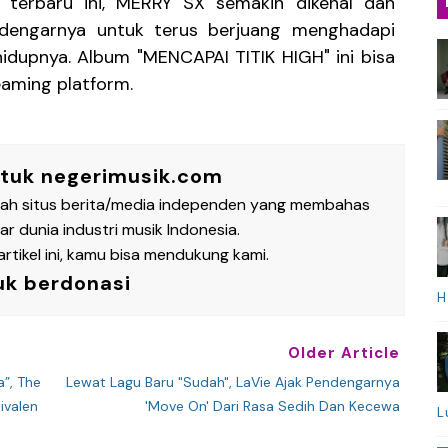
m terbaru ini, MERRY SX semakin dikenal dan
dengarnya untuk terus berjuang menghadapi
idupnya. Album "MENCAPAI TITIK HIGH" ini bisa
eaming platform.
ntuk negerimusik.com
lah situs berita/media independen yang membahas
 dunia industri musik Indonesia.
rtikel ini, kamu bisa mendukung kami.
uk berdonasi
H
Older Article
”, The
Lewat Lagu Baru "Sudah", LaVie Ajak Pendengarnya
valen
'Move On' Dari Rasa Sedih Dan Kecewa
L