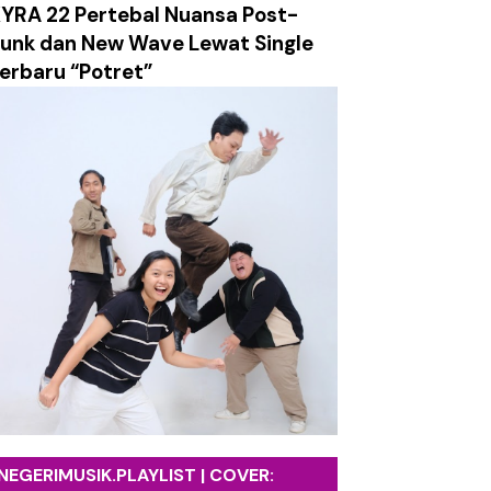
YRA 22 Pertebal Nuansa Post-
salan, dan Ledakan Emosi dalam Balutan Alt/Pop-Punk
unk dan New Wave Lewat Single
erbaru “Potret”
g Mengajak Mensyukuri Proses Kehidupan
etro yang Hangat dan Sarat Harapan
ami Labirin Emosi yang Penuh Luka
k tentang Absurditas Realitas Modern
ch Surely Dies”
tasi Utama Album Terbaru
NEGERIMUSIK.PLAYLIST | COVER: