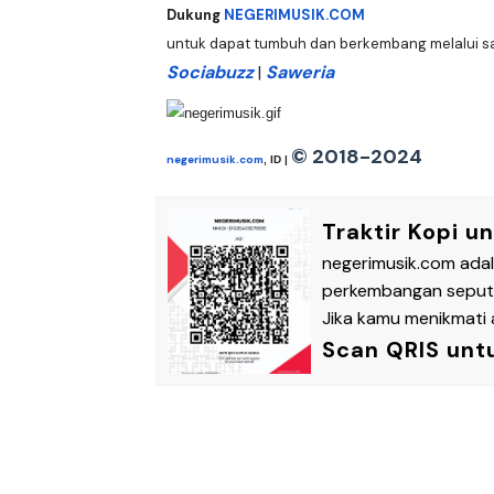
Dukung
NEGERIMUSIK.COM
untuk dapat tumbuh dan berkembang melalui sala
Sociabuzz
|
Saweria
© 2018-2024
negerimusik.com
, ID |
Traktir Kopi u
negerimusik.com ada
perkembangan seputar
Jika kamu menikmati a
Scan QRIS unt