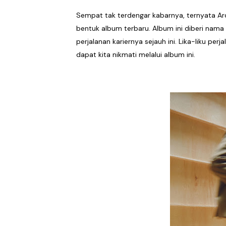
Sindikat Sisa Semalam Ra
Sempat tak terdengar kabarnya, ternyata A
bentuk album terbaru. Album ini diberi nam
Given Rayakan Rasa Kagum 
perjalanan kariernya sejauh ini. Lika-liku pe
dapat kita nikmati melalui album ini.
Kentara Lanjutkan Narasi 
The Joo’s Sajikan Kritik S
Hallimun Menyeruak dari 