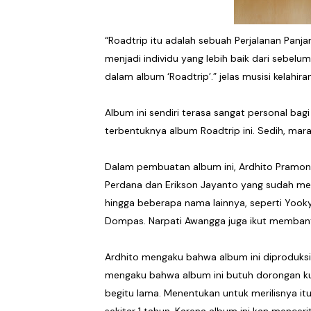
“Roadtrip itu adalah sebuah Perjalanan Panj
menjadi individu yang lebih baik dari sebel
dalam album ‘Roadtrip’.” jelas musisi kelahiran
Album ini sendiri terasa sangat personal bagi
terbentuknya album Roadtrip ini. Sedih, mara
Dalam pembuatan album ini, Ardhito Pramono
Perdana dan Erikson Jayanto yang sudah menj
hingga beberapa nama lainnya, seperti Yooky 
Dompas. Narpati Awangga juga ikut membantu
Ardhito mengaku bahwa album ini diproduksi
mengaku bahwa album ini butuh dorongan kuat 
begitu lama. Menentukan untuk merilisnya i
sekitar 1 tahun. Karena album ini kan mence