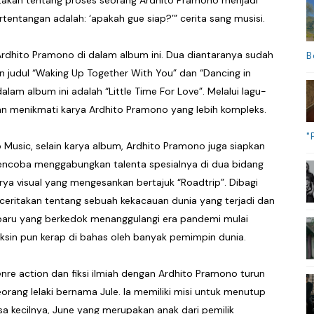
rtentangan adalah: ‘apakah gue siap?’” cerita sang musisi.
Ardhito Pramono di dalam album ini. Dua diantaranya sudah
B
gan judul “Waking Up Together With You” dan “Dancing in
lam album ini adalah “Little Time For Love”. Melalui lagu-
man menikmati karya Ardhito Pramono yang lebih kompleks.
"
 Music, selain karya album, Ardhito Pramono juga siapkan
mencoba menggabungkan talenta spesialnya di dua bidang
arya visual yang mengesankan bertajuk “Roadtrip”. Dibagi
nceritakan tentang sebuah kekacauan dunia yang terjadi dan
is baru yang berkedok menanggulangi era pandemi mulai
sin pun kerap di bahas oleh banyak pemimpin dunia.
nre action dan fiksi ilmiah dengan Ardhito Pramono turun
rang lelaki bernama Jule. Ia memiliki misi untuk menutup
 kecilnya, June yang merupakan anak dari pemilik