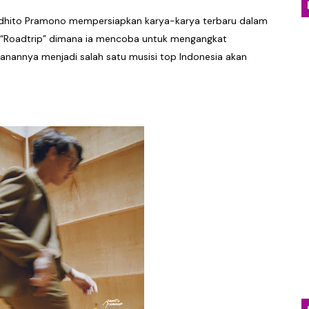
yakan Kehangatan Tradisi Lampung Lewat Single “Seruit”
rdhito Pramono mempersiapkan karya-karya terbaru dalam
a “Roadtrip” dimana ia mencoba untuk mengangkat
dan Jatuh Cinta Lewat Single Baru “Girl With Interesti
rjalanannya menjadi salah satu musisi top Indonesia akan
Emosional Lewat Single Baru "Terurai Lenyap"
osial dalam Balutan Biblical Surf Rock Lewat EP "Eksibisi 
Kabut Sukabumi Lewat EP Perdana Into the Death