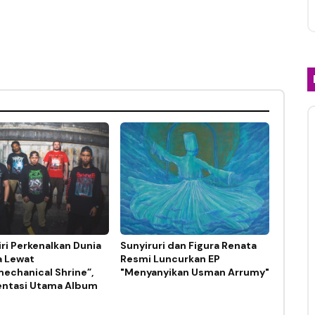
ri Perkenalkan Dunia
Sunyiruri dan Figura Renata
a Lewat
Resmi Luncurkan EP
echanical Shrine”,
"Menyanyikan Usman Arrumy"
ntasi Utama Album