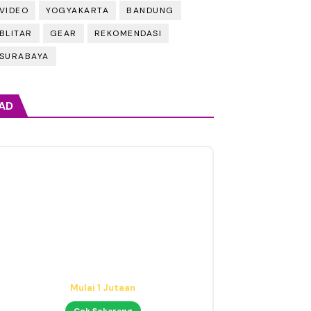
VIDEO
YOGYAKARTA
BANDUNG
BLITAR
GEAR
REKOMENDASI
SURABAYA
AD
Mic Condenser Jernih
Cocok untuk Cover & Podcast
Cek Sekarang