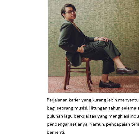
6ft Drowning Lepas Debut
Billkiss Rayakan Pertemu
Soerya Resmi Debut Lewat
Unblue.r Resmi Memulai P
Bell Aditya Hadirkan Vide
Hagia Septida Ajak Pende
Ratih Putria Hadirkan Pel
Perjalanan karier yang kurang lebih menyen
Tiga Dekade Brutalitas: V
bagi seorang musisi. Hitungan tahun selama
puluhan lagu berkualitas yang menghiasi ind
DESERVE Lepaskan Amarah d
pendengar setianya. Namun, pencapaian ter
berhenti.
Bunuhdiri Perkenalkan Du