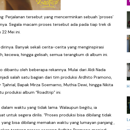
ang. Perjalanan tersebut yang mencerminkan sebuah ‘proses’
umnya. Segala macam proses tersebut ada pada tiap trek di
 22 Mei ini.
 dirinya. Banyak sekali cerita-cerita yang menginspirasi
h, kecewa, hingga gelisah, semua terangkum di album ini.
 dibantu oleh beberapa rekannya. Mulai dari Aldi Nada
adi salah satu bagian dari tim produksi Ardhito Pramono,
Tjahrial, Bapak Mirza Soemarno, Muthia Dewi, hingga Nikita
H
 produksi album “Roadtrip” ini.
 dalam waktu yang tidak lama. Walaupun begitu, ia
untuk segera dirilis. “Proses produksi bisa dibilang tidak
L
tu yang bisa dibilang memakan waktu yang lumayan panjang ,
ritakan tentang proses seorang Ardhito Pramono menjadi