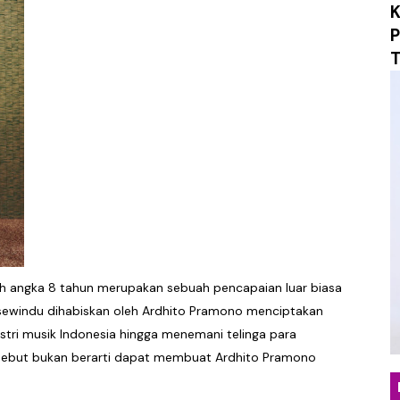
K
 Maxi-Single "What If? / Angst", Menyulam Duka, Penye
P
T
an yang Tepat Lewat "Beruntung", Single Pop Manis yan
 "Mungkin Di Esok Lusa", Membawa Nuansa Alternatif R
erjalanan Musik Lewat Single Debut "Obsession", Menyel
o Musik Berbasis AI untuk "Sarkasme", Refleksi Sinemati
ngar Berdamai dengan Diri Lewat Single Baru "LALU"
ukan Hangat Lewat Single Baru "Melangkahlah Perlahan"
tuh angka 8 tahun merupakan sebuah pencapaian luar biasa
omepotro Bangkit Kembali Lewat Album “Fall Into Decay”
 sewindu dihabiskan oleh Ardhito Pramono menciptakan
ustri musik Indonesia hingga menemani telinga para
an Kritik Sosial Lewat Single Baru “Everything You Tou
sebut bukan berarti dapat membuat Ardhito Pramono
nia Distopia Lewat “Neuromechanical Shrine”, Represen