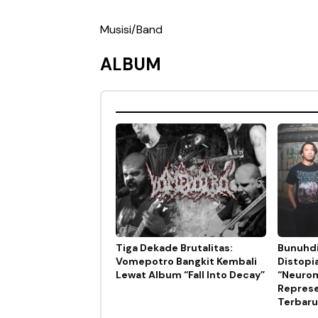
Musisi/Band
ALBUM
Tiga Dekade Brutalitas:
Bunuhdi
Vomepotro Bangkit Kembali
Distopi
Lewat Album “Fall Into Decay”
“Neurom
Represe
Terbaru