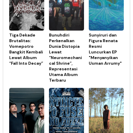
Tiga Dekade
Bunuhdiri
Sunyiruri dan
Brutalitas:
Perkenalkan
Figura Renata
Vomepotro
Dunia Distopia
Resmi
Bangkit Kembali
Lewat
Luncurkan EP
Lewat Album
“Neuromechani
"Menyanyikan
“Fall Into Decay”
cal Shrine”,
Usman Arrumy"
Representasi
Utama Album
Terbaru