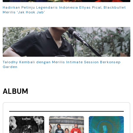
Hadirkan Petinju Legendaris Indonesia Ellyas Pical, Blackbullet
Merilis ‘Jak Hook Jab’
Talodhy Kembali dengan Merilis Intimate Session Berkonsep
Garden
ALBUM