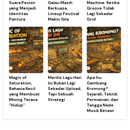
Suara Pesisir
Galau Masih
Machine: Ketika
yang Menjadi
Berkuasa,
Groove Tidak
Identitas
Lineup Festival
Lagi Sekadar
Pantura
Makin Gila
Grid
Magic of
Merilis Lagu Hari
Apa Itu
Saturation,
Ini Bukan Lagi
Gambang
Rahasia Kecil
Sekadar Upload,
Kromong?
yang Membuat
Tapi Sebuah
Sejarah, Teknik
Mixing Terasa
Strategi
Permainan, dan
“Hidup”
Tangga Nada
Musik Betawi