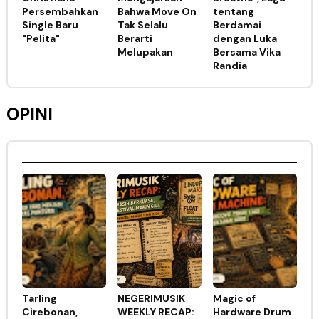
Persembahkan
Bahwa Move On
tentang
Single Baru
Tak Selalu
Berdamai
"Pelita"
Berarti
dengan Luka
Melupakan
Bersama Vika
Randia
OPINI
Tarling
NEGERIMUSIK
Magic of
Cirebonan,
WEEKLY RECAP:
Hardware Drum