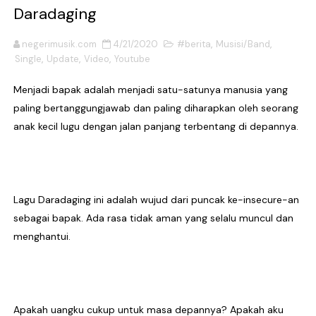
Daradaging
6ft Drowning Lepas Debut Maxi-Single "What If? / 
negerimusik.com
4/21/2020
#berita
,
Musisi/Band
,
Billkiss Rayakan Pertemuan yang Tepat Lewat "Beru
Single
,
Update
,
Video
,
Youtube
Soerya Resmi Debut Lewat "Mungkin Di Esok Lusa", 
Menjadi bapak adalah menjadi satu-satunya manusia yang
paling bertanggungjawab dan paling diharapkan oleh seorang
Unblue.r Resmi Memulai Perjalanan Musik Lewat Sing
anak kecil lugu dengan jalan panjang terbentang di depannya.
Bell Aditya Hadirkan Video Musik Berbasis AI untuk 
Hagia Septida Ajak Pendengar Berdamai dengan Diri 
Lagu Daradaging ini adalah wujud dari puncak ke-insecure-an
Ratih Putria Hadirkan Pelukan Hangat Lewat Single B
sebagai bapak. Ada rasa tidak aman yang selalu muncul dan
menghantui.
Tiga Dekade Brutalitas: Vomepotro Bangkit Kembali 
DESERVE Lepaskan Amarah dan Kritik Sosial Lewat Si
Bunuhdiri Perkenalkan Dunia Distopia Lewat “Neuro
Apakah uangku cukup untuk masa depannya? Apakah aku