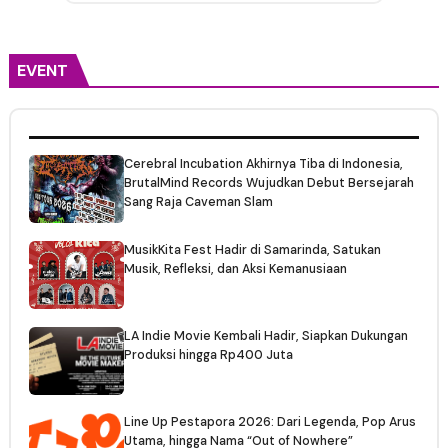
EVENT
Cerebral Incubation Akhirnya Tiba di Indonesia,
BrutalMind Records Wujudkan Debut Bersejarah
Sang Raja Caveman Slam
MusikKita Fest Hadir di Samarinda, Satukan
Musik, Refleksi, dan Aksi Kemanusiaan
LA Indie Movie Kembali Hadir, Siapkan Dukungan
Produksi hingga Rp400 Juta
Line Up Pestapora 2026: Dari Legenda, Pop Arus
Utama, hingga Nama “Out of Nowhere”