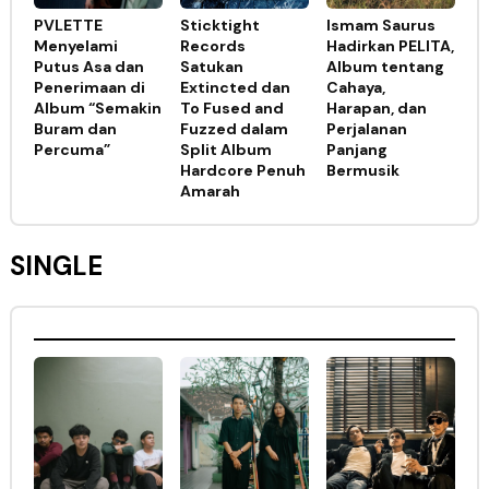
PVLETTE
Sticktight
Ismam Saurus
Menyelami
Records
Hadirkan PELITA,
Putus Asa dan
Satukan
Album tentang
Penerimaan di
Extincted dan
Cahaya,
Album “Semakin
To Fused and
Harapan, dan
Buram dan
Fuzzed dalam
Perjalanan
Percuma”
Split Album
Panjang
Hardcore Penuh
Bermusik
Amarah
SINGLE