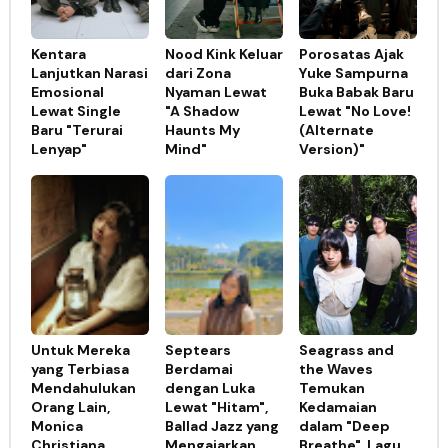
Kentara
Nood Kink Keluar
Porosatas Ajak
Lanjutkan Narasi
dari Zona
Yuke Sampurna
Emosional
Nyaman Lewat
Buka Babak Baru
Lewat Single
"A Shadow
Lewat "No Love!
Baru "Terurai
Haunts My
(Alternate
Lenyap"
Mind"
Version)"
Untuk Mereka
Septears
Seagrass and
yang Terbiasa
Berdamai
the Waves
Mendahulukan
dengan Luka
Temukan
Orang Lain,
Lewat "Hitam",
Kedamaian
Monica
Ballad Jazz yang
dalam "Deep
Christiana
Mengajarkan
Breathe", Lagu