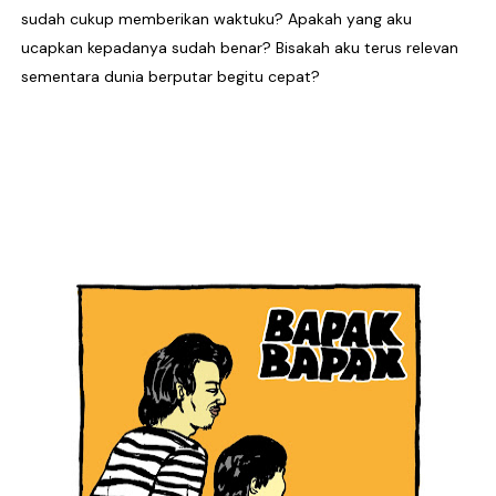
sudah cukup memberikan waktuku? Apakah yang aku
Sindikat Sisa Semalam Rayakan Kehangatan Tradisi 
ucapkan kepadanya sudah benar? Bisakah aku terus relevan
sementara dunia berputar begitu cepat?
Given Rayakan Rasa Kagum dan Jatuh Cinta Lewat Sing
Kentara Lanjutkan Narasi Emosional Lewat Single Bar
The Joo’s Sajikan Kritik Sosial dalam Balutan Biblica
Hallimun Menyeruak dari Kabut Sukabumi Lewat EP P