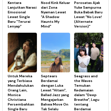
Kentara
Nood Kink Keluar
Porosatas Ajak
Lanjutkan Narasi
dari Zona
Yuke Sampurna
Emosional
Nyaman Lewat
Buka Babak Baru
Lewat Single
"A Shadow
Lewat "No Love!
Baru "Terurai
Haunts My
(Alternate
Lenyap"
Mind"
Version)"
Untuk Mereka
Septears
Seagrass and
yang Terbiasa
Berdamai
the Waves
Mendahulukan
dengan Luka
Temukan
Orang Lain,
Lewat "Hitam",
Kedamaian
Monica
Ballad Jazz yang
dalam "Deep
Christiana
Mengajarkan
Breathe", Lagu
Persembahkan
Bahwa Move On
tentang
Single Baru
Tak Selalu
Berdamai