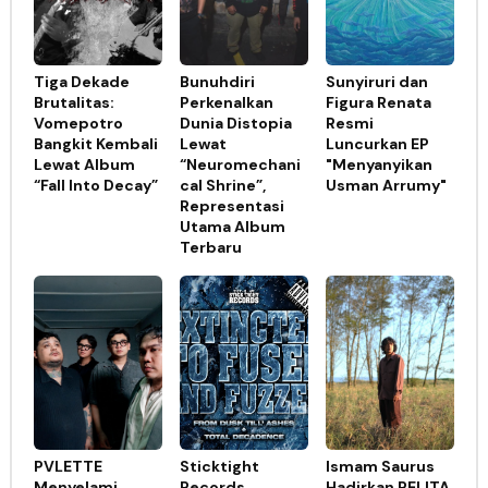
Tiga Dekade
Bunuhdiri
Sunyiruri dan
Brutalitas:
Perkenalkan
Figura Renata
Vomepotro
Dunia Distopia
Resmi
Bangkit Kembali
Lewat
Luncurkan EP
Lewat Album
“Neuromechani
"Menyanyikan
“Fall Into Decay”
cal Shrine”,
Usman Arrumy"
Representasi
Utama Album
Terbaru
PVLETTE
Sticktight
Ismam Saurus
Menyelami
Records
Hadirkan PELITA,