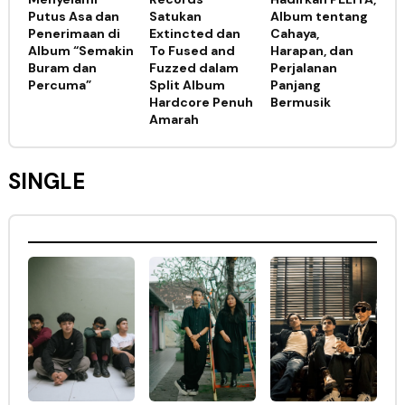
Putus Asa dan
Satukan
Album tentang
Penerimaan di
Extincted dan
Cahaya,
Album “Semakin
To Fused and
Harapan, dan
Buram dan
Fuzzed dalam
Perjalanan
Percuma”
Split Album
Panjang
Hardcore Penuh
Bermusik
Amarah
SINGLE