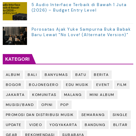
5 Audio Interface Terbaik di Bawah 1 Juta
(2026) – Budget Entry Level
Porosatas Ajak Yuke Sampurna Buka Babak
Baru Lewat "No Love! (Alternate Version)"
KATEGORI
ALBUM
BALI
BANYUMAS
BATU
BERITA
BOGOR
BOJONEGERO
EDU MUSIK
EVENT
FILM
JAKARTA
KOMUNITAS
MALANG
MINI ALBUM
MUSISI/BAND
OPINI
POP
PROMOSI DAN DISTRIBUSI MUSIK
SEMARANG
SINGLE
UPDATE
VIDEO
YOGYAKARTA
BANDUNG
BLITAR
GEAR
REKOMENDASI
SURABAYA