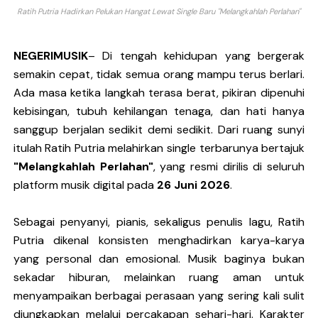
Ratih Putria Hadirkan Pelukan Hangat Lewat Single Baru "Melangkahlah Perlahan"
Bunuhdiri Perkenalkan Dunia Distopia Lewat “Neuro
Sindikat Sisa Semalam Rayakan Kehangatan Tradisi 
NEGERIMUSIK
– Di tengah kehidupan yang bergerak
semakin cepat, tidak semua orang mampu terus berlari.
Given Rayakan Rasa Kagum dan Jatuh Cinta Lewat Sing
Ada masa ketika langkah terasa berat, pikiran dipenuhi
kebisingan, tubuh kehilangan tenaga, dan hati hanya
Kentara Lanjutkan Narasi Emosional Lewat Single Bar
sanggup berjalan sedikit demi sedikit. Dari ruang sunyi
The Joo’s Sajikan Kritik Sosial dalam Balutan Biblica
itulah Ratih Putria melahirkan single terbarunya bertajuk
"Melangkahlah Perlahan"
, yang resmi dirilis di seluruh
platform musik digital pada
26 Juni 2026
.
Sebagai penyanyi, pianis, sekaligus penulis lagu, Ratih
Putria dikenal konsisten menghadirkan karya-karya
yang personal dan emosional. Musik baginya bukan
sekadar hiburan, melainkan ruang aman untuk
menyampaikan berbagai perasaan yang sering kali sulit
diungkapkan melalui percakapan sehari-hari. Karakter