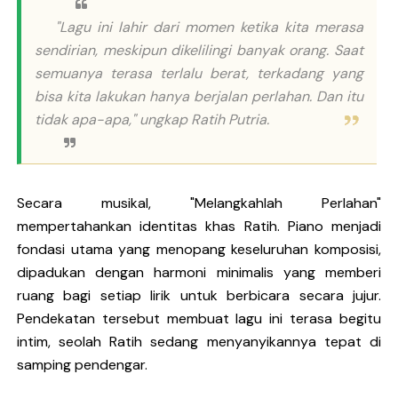
"Lagu ini lahir dari momen ketika kita merasa
sendirian, meskipun dikelilingi banyak orang. Saat
semuanya terasa terlalu berat, terkadang yang
bisa kita lakukan hanya berjalan perlahan. Dan itu
tidak apa-apa,"
ungkap Ratih Putria.
Secara musikal, "Melangkahlah Perlahan"
mempertahankan identitas khas Ratih. Piano menjadi
fondasi utama yang menopang keseluruhan komposisi,
dipadukan dengan harmoni minimalis yang memberi
ruang bagi setiap lirik untuk berbicara secara jujur.
Pendekatan tersebut membuat lagu ini terasa begitu
intim, seolah Ratih sedang menyanyikannya tepat di
samping pendengar.