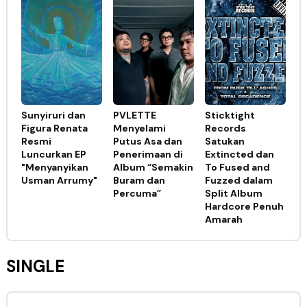
Sunyiruri dan
PVLETTE
Sticktight
Figura Renata
Menyelami
Records
Resmi
Putus Asa dan
Satukan
Luncurkan EP
Penerimaan di
Extincted dan
"Menyanyikan
Album “Semakin
To Fused and
Usman Arrumy"
Buram dan
Fuzzed dalam
Percuma”
Split Album
Hardcore Penuh
Amarah
SINGLE