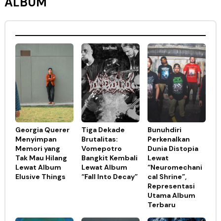
ALBUM
Georgia Querer
Tiga Dekade
Bunuhdiri
Menyimpan
Brutalitas:
Perkenalkan
Memori yang
Vomepotro
Dunia Distopia
Tak Mau Hilang
Bangkit Kembali
Lewat
Lewat Album
Lewat Album
“Neuromechani
Elusive Things
“Fall Into Decay”
cal Shrine”,
Representasi
Utama Album
Terbaru