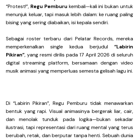
“Protest!”,
Regu Pemburu
kembali—kali ini bukan untuk
Ratih Putria Hadirkan Pelukan Hangat Lewat Single B
menunjuk keluar, tapi masuk lebih dalam: ke ruang paling
Tiga Dekade Brutalitas: Vomepotro Bangkit Kembali 
bising yang sering diabaikan, isi kepala sendiri.
DESERVE Lepaskan Amarah dan Kritik Sosial Lewat Si
Sebagai roster terbaru dari
Pelatar Records
, mereka
memperkenalkan single kedua berjudul
“
Labirin
Georgia Querer Menyimpan Memori yang Tak Mau Hil
Pikiran
”
, yang resmi dirilis pada 17 April 2026 di seluruh
digital streaming platform, bersamaan dengan video
TIGATITIK Buka Perjalanan dengan “Kau Yang Berbed
musik animasi yang memperluas semesta gelisah lagu ini.
Di “Labirin Pikiran”, Regu Pemburu tidak menawarkan
bentuk yang rapi. Visual animasinya bergerak liar, cair,
dan menolak tunduk pada logika—bukan sekadar
ilustrasi, tapi representasi dari ruang mental yang terus
berubah, retak, dan berputar tanpa henti. Sebuah dunia