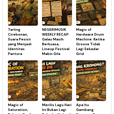
Tarling
NEGERIMUSIK
Magic of
Cirebonan,
WEEKLY RECAP:
Hardware Drum
Suara Pesisir
Galau Masih
Machine: Ketika
yang Menjadi
Berkuasa,
Groove Tidak
Identitas
Lineup Festival
Lagi Sekadar
Pantura
Makin Gila
Grid
Magic of
Merilis Lagu Hari
Apa Itu
Saturation,
Ini Bukan Lagi
Gambang