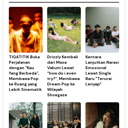
TIGATITIK Buka
Drizzly Kembali
Kentara
Perjalanan
dari Masa
Lanjutkan Narasi
dengan “Kau
Vakum Lewat
Emosional
Yang Berbeda”,
“how do i even
Lewat Single
Membawa Pop
try?”, Membawa
Baru "Terurai
ke Ruang yang
Dream Pop ke
Lenyap"
Lebih Sinematik
Wilayah
Shoegaze