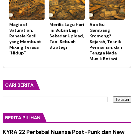
Magic of
Merilis Lagu Hari
Apa Itu
Saturation,
Ini Bukan Lagi
Gambang
Rahasia Kecil
Sekadar Upload,
Kromong?
yang Membuat
Tapi Sebuah
Sejarah, Teknik
Mixing Terasa
Strategi
Permainan, dan
“Hidup”
Tangga Nada
Musik Betawi
CARI BERITA
BERITA PILIHAN
KYRA 22 Pertebal Nuansa Post-Punk dan New