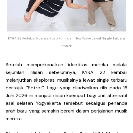
Sindikat Sisa Semalam Rayakan Kehangatan Tradisi 
Given Rayakan Rasa Kagum dan Jatuh Cinta Lewat Sing
Kentara Lanjutkan Narasi Emosional Lewat Single Bar
KYRA 22 Pertebal Nuansa Post-Punk dan New Wave Lewat Single Terbaru
“Potret”
The Joo’s Sajikan Kritik Sosial dalam Balutan Biblica
Hallimun Menyeruak dari Kabut Sukabumi Lewat EP P
Setelah memperkenalkan identitas mereka melalui
sejumlah rilisan sebelumnya, KYRA 22 kembali
melanjutkan eksplorasi musikalnya lewat single terbaru
bertajuk “Potret”. Lagu yang dijadwalkan rilis pada 18
Juni 2026 ini menjadi rilisan keempat bagi unit alternatif
asal selatan Yogyakarta tersebut sekaligus penanda
arah baru yang semakin berani dalam perjalanan musik
mereka.