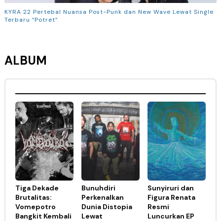
KYRA 22 Pertebal Nuansa Post-Punk dan New Wave Lewat Single
Terbaru “Potret”
ALBUM
Tiga Dekade
Bunuhdiri
Sunyiruri dan
Brutalitas:
Perkenalkan
Figura Renata
Vomepotro
Dunia Distopia
Resmi
Bangkit Kembali
Lewat
Luncurkan EP