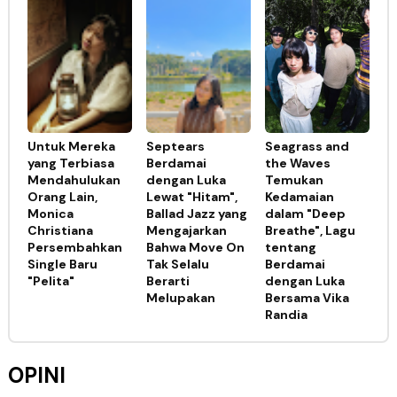
Untuk Mereka
Septears
Seagrass and
yang Terbiasa
Berdamai
the Waves
Mendahulukan
dengan Luka
Temukan
Orang Lain,
Lewat "Hitam",
Kedamaian
Monica
Ballad Jazz yang
dalam "Deep
Christiana
Mengajarkan
Breathe", Lagu
Persembahkan
Bahwa Move On
tentang
Single Baru
Tak Selalu
Berdamai
"Pelita"
Berarti
dengan Luka
Melupakan
Bersama Vika
Randia
OPINI