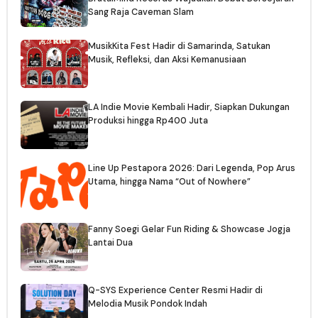
Sang Raja Caveman Slam
MusikKita Fest Hadir di Samarinda, Satukan
Musik, Refleksi, dan Aksi Kemanusiaan
LA Indie Movie Kembali Hadir, Siapkan Dukungan
Produksi hingga Rp400 Juta
Line Up Pestapora 2026: Dari Legenda, Pop Arus
Utama, hingga Nama “Out of Nowhere”
Fanny Soegi Gelar Fun Riding & Showcase Jogja
Lantai Dua
Q-SYS Experience Center Resmi Hadir di
Melodia Musik Pondok Indah