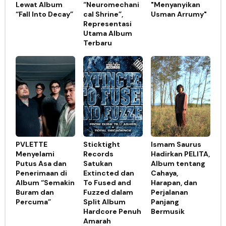
Lewat Album
“Neuromechani
"Menyanyikan
“Fall Into Decay”
cal Shrine”,
Usman Arrumy"
Representasi
Utama Album
Terbaru
PVLETTE
Sticktight
Ismam Saurus
Menyelami
Records
Hadirkan PELITA,
Putus Asa dan
Satukan
Album tentang
Penerimaan di
Extincted dan
Cahaya,
Album “Semakin
To Fused and
Harapan, dan
Buram dan
Fuzzed dalam
Perjalanan
Percuma”
Split Album
Panjang
Hardcore Penuh
Bermusik
Amarah