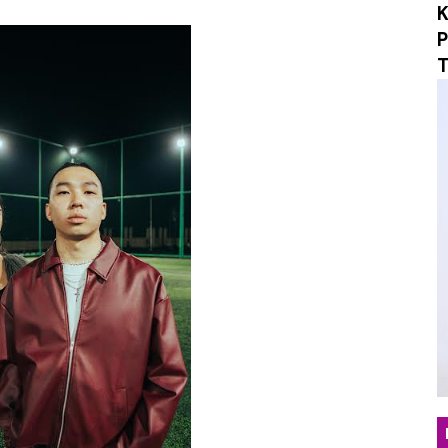
K
i Tradisi Orkes Lewat "Yang Namanya", Menertawakan P
P
T
sta Rock N Roll, Ruzan & Vita Tutup Satu Babak Perjala
 Maxi-Single "What If? / Angst", Menyulam Duka, Penye
an yang Tepat Lewat "Beruntung", Single Pop Manis yan
 "Mungkin Di Esok Lusa", Membawa Nuansa Alternatif R
erjalanan Musik Lewat Single Debut "Obsession", Menyel
o Musik Berbasis AI untuk "Sarkasme", Refleksi Sinemati
ngar Berdamai dengan Diri Lewat Single Baru "LALU"
ukan Hangat Lewat Single Baru "Melangkahlah Perlahan"
omepotro Bangkit Kembali Lewat Album “Fall Into Decay”