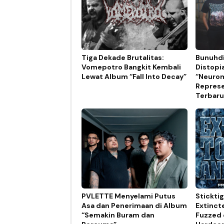
Tiga Dekade Brutalitas:
Bunuhdi
Vomepotro Bangkit Kembali
Distopi
Lewat Album “Fall Into Decay”
“Neurom
Represe
Terbaru
PVLETTE Menyelami Putus
Stickti
Asa dan Penerimaan di Album
Extinct
“Semakin Buram dan
Fuzzed 