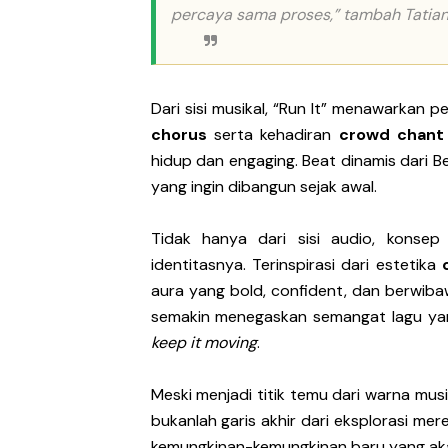
percaya sama proses,” tambah Tatian
Dari sisi musikal, “Run It” menawarkan 
chorus
serta kehadiran
crowd chant
hidup dan engaging. Beat dinamis dari 
yang ingin dibangun sejak awal.
Tidak hanya dari sisi audio, konsep
identitasnya. Terinspirasi dari estetika
aura yang bold, confident, dan berwib
semakin menegaskan semangat lagu ya
keep it moving
.
Meski menjadi titik temu dari warna musi
bukanlah garis akhir dari eksplorasi mer
kemungkinan-kemungkinan baru yang akan