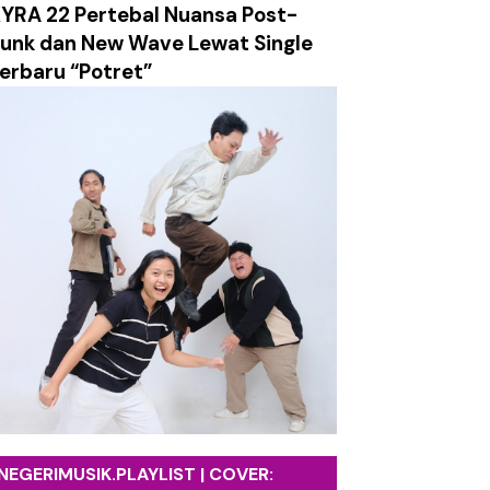
YRA 22 Pertebal Nuansa Post-
ersahabatan dalam Balutan Musik yang Tetap Relevan
unk dan New Wave Lewat Single
erbaru “Potret”
nan Lewat Video Musik Sinematik "Takkan Berpisah"
salan, dan Ledakan Emosi dalam Balutan Alt/Pop-Punk
g Mengajak Mensyukuri Proses Kehidupan
etro yang Hangat dan Sarat Harapan
ami Labirin Emosi yang Penuh Luka
k tentang Absurditas Realitas Modern
NEGERIMUSIK.PLAYLIST | COVER: