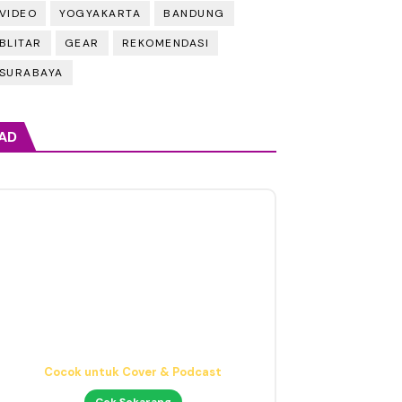
VIDEO
YOGYAKARTA
BANDUNG
BLITAR
GEAR
REKOMENDASI
SURABAYA
AD
Headphone Mixing Presisi
Nyaman & Detail
Cek Sekarang