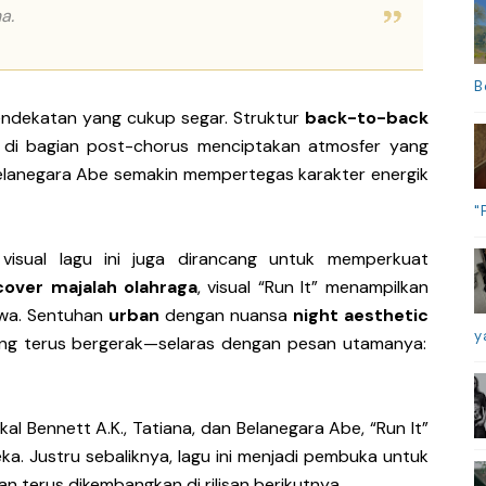
a.
B
pendekatan yang cukup segar. Struktur
back-to-back
di bagian post-chorus menciptakan atmosfer yang
Belanegara Abe semakin mempertegas karakter energik
"
 visual lagu ini juga dirancang untuk memperkuat
cover majalah olahraga
, visual “Run It” menampilkan
awa. Sentuhan
urban
dengan nuansa
night aesthetic
y
ng terus bergerak—selaras dengan pesan utamanya:
kal Bennett A.K., Tatiana, dan Belanegara Abe, “Run It”
eka. Justru sebaliknya, lagu ini menjadi pembuka untuk
 terus dikembangkan di rilisan berikutnya.