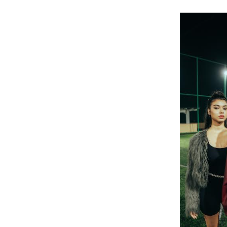
Kos Atos Hidupkan Kembal
Rayakan Setahun Album Pe
6ft Drowning Lepas Debut
Billkiss Rayakan Pertemu
Soerya Resmi Debut Lewat
Unblue.r Resmi Memulai P
Bell Aditya Hadirkan Vide
Hagia Septida Ajak Pende
Ratih Putria Hadirkan Pel
Tiga Dekade Brutalitas: V