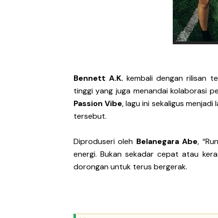
DESERVE Lepaskan Amarah d
Bunuhdiri Perkenalkan Du
Sindikat Sisa Semalam Ra
Bennett A.K.
kembali dengan rilisan t
Given Rayakan Rasa Kagum 
tinggi yang juga menandai kolaborasi
Kentara Lanjutkan Narasi 
Passion Vibe
, lagu ini sekaligus menjadi
tersebut.
Diproduseri oleh
Belanegara Abe
, “Ru
energi. Bukan sekadar cepat atau kera
dorongan untuk terus bergerak.