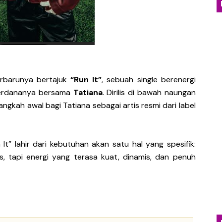
an Kritik Sosial Lewat Single Baru “Everything You Tou
nia Distopia Lewat “Neuromechanical Shrine”, Represen
yakan Kehangatan Tradisi Lampung Lewat Single “Seruit”
erbarunya bertajuk
“Run It”
, sebuah single berenergi
dan Jatuh Cinta Lewat Single Baru “Girl With Interesti
 perdananya bersama
Tatiana
. Dirilis di bawah naungan
Emosional Lewat Single Baru "Terurai Lenyap"
 langkah awal bagi Tatiana sebagai artis resmi dari label
n It” lahir dari kebutuhan akan satu hal yang spesifik:
s, tapi energi yang terasa kuat, dinamis, dan penuh