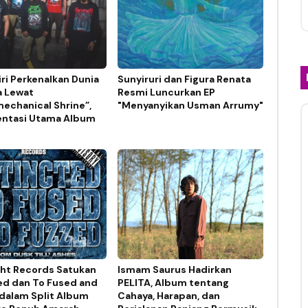
ri Perkenalkan Dunia
Sunyiruri dan Figura Renata
a Lewat
Resmi Luncurkan EP
echanical Shrine”,
"Menyanyikan Usman Arrumy"
ntasi Utama Album
ght Records Satukan
Ismam Saurus Hadirkan
ed dan To Fused and
PELITA, Album tentang
dalam Split Album
Cahaya, Harapan, dan