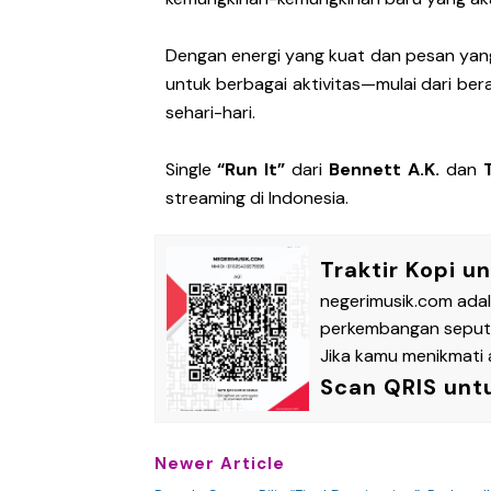
Dengan energi yang kuat dan pesan yang 
untuk berbagai aktivitas—mulai dari ber
sehari-hari.
Single
“Run It”
dari
Bennett A.K.
dan
streaming di Indonesia.
Traktir Kopi u
negerimusik.com ada
perkembangan seputar
Jika kamu menikmati a
Scan QRIS unt
Newer Article