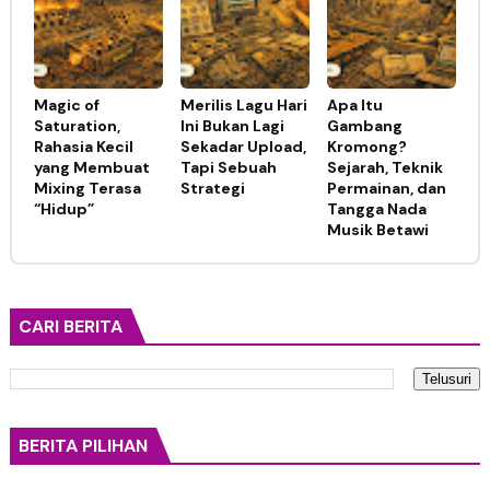
Magic of
Merilis Lagu Hari
Apa Itu
Saturation,
Ini Bukan Lagi
Gambang
Rahasia Kecil
Sekadar Upload,
Kromong?
yang Membuat
Tapi Sebuah
Sejarah, Teknik
Mixing Terasa
Strategi
Permainan, dan
“Hidup”
Tangga Nada
Musik Betawi
CARI BERITA
BERITA PILIHAN