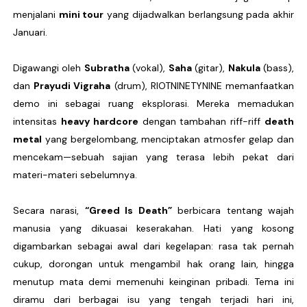
menjalani
mini tour
yang dijadwalkan berlangsung pada akhir
Januari.
Digawangi oleh
Subratha
(vokal),
Saha
(gitar),
Nakula
(bass),
dan
Prayudi Vigraha
(drum), RIOTNINETYNINE memanfaatkan
demo ini sebagai ruang eksplorasi. Mereka memadukan
intensitas
heavy hardcore
dengan tambahan riff-riff
death
metal
yang bergelombang, menciptakan atmosfer gelap dan
mencekam—sebuah sajian yang terasa lebih pekat dari
materi-materi sebelumnya.
Secara narasi,
“Greed Is Death”
berbicara tentang wajah
manusia yang dikuasai keserakahan. Hati yang kosong
digambarkan sebagai awal dari kegelapan: rasa tak pernah
cukup, dorongan untuk mengambil hak orang lain, hingga
menutup mata demi memenuhi keinginan pribadi. Tema ini
diramu dari berbagai isu yang tengah terjadi hari ini,