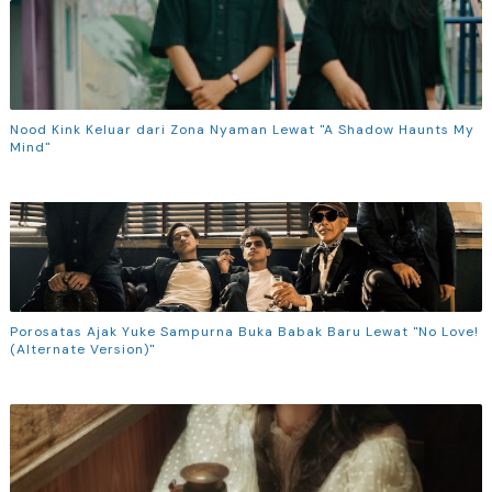
Nood Kink Keluar dari Zona Nyaman Lewat "A Shadow Haunts My
Mind"
Porosatas Ajak Yuke Sampurna Buka Babak Baru Lewat "No Love!
(Alternate Version)"