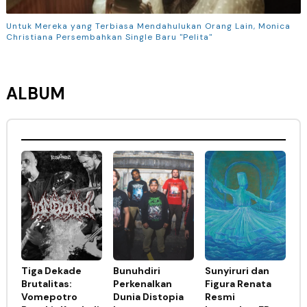
Untuk Mereka yang Terbiasa Mendahulukan Orang Lain, Monica
Christiana Persembahkan Single Baru "Pelita"
ALBUM
Tiga Dekade
Bunuhdiri
Sunyiruri dan
Brutalitas:
Perkenalkan
Figura Renata
Vomepotro
Dunia Distopia
Resmi