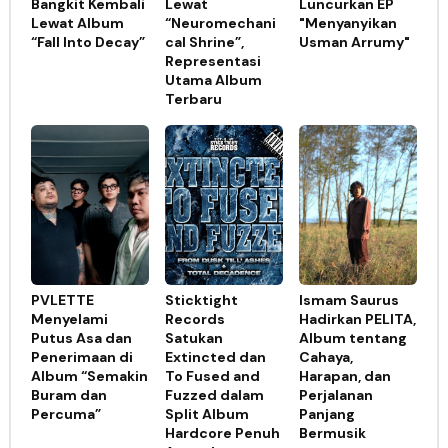
Bangkit Kembali
Lewat
Luncurkan EP
Lewat Album
“Neuromechani
"Menyanyikan
“Fall Into Decay”
cal Shrine”,
Usman Arrumy"
Representasi
Utama Album
Terbaru
PVLETTE
Sticktight
Ismam Saurus
Menyelami
Records
Hadirkan PELITA,
Putus Asa dan
Satukan
Album tentang
Penerimaan di
Extincted dan
Cahaya,
Album “Semakin
To Fused and
Harapan, dan
Buram dan
Fuzzed dalam
Perjalanan
Percuma”
Split Album
Panjang
Hardcore Penuh
Bermusik