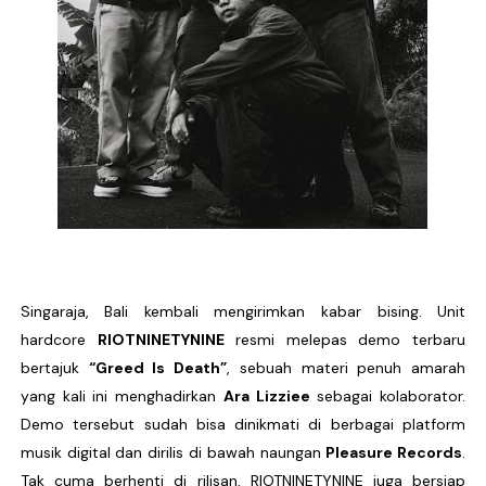
DESERVE Lepaskan Amarah dan Kritik Sosial Lewat Si
Bunuhdiri Perkenalkan Dunia Distopia Lewat “Neuro
Sindikat Sisa Semalam Rayakan Kehangatan Tradisi 
Given Rayakan Rasa Kagum dan Jatuh Cinta Lewat Sing
Kentara Lanjutkan Narasi Emosional Lewat Single Bar
Singaraja, Bali
kembali mengirimkan kabar bising. Unit
hardcore
RIOTNINETYNINE
resmi melepas demo terbaru
bertajuk
“
Greed Is Death
”
, sebuah materi penuh amarah
yang kali ini menghadirkan
Ara Lizziee
sebagai kolaborator.
Demo tersebut sudah bisa dinikmati di berbagai platform
musik digital dan dirilis di bawah naungan
Pleasure Records
.
Tak cuma berhenti di rilisan, RIOTNINETYNINE juga bersiap