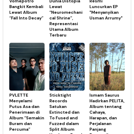
Vomepotro
Dunia Distopia
Resmi
Bangkit Kembali
Lewat
Luncurkan EP
Lewat Album
“Neuromechani
"Menyanyikan
“Fall Into Decay”
cal Shrine”,
Usman Arrumy"
Representasi
Utama Album
Terbaru
PVLETTE
Sticktight
Ismam Saurus
Menyelami
Records
Hadirkan PELITA,
Putus Asa dan
Satukan
Album tentang
Penerimaan di
Extincted dan
Cahaya,
Album “Semakin
To Fused and
Harapan, dan
Buram dan
Fuzzed dalam
Perjalanan
Percuma”
Split Album
Panjang