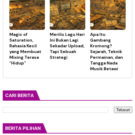
Magic of
Merilis Lagu Hari
Apa Itu
Saturation,
Ini Bukan Lagi
Gambang
Rahasia Kecil
Sekadar Upload,
Kromong?
yang Membuat
Tapi Sebuah
Sejarah, Teknik
Mixing Terasa
Strategi
Permainan, dan
“Hidup”
Tangga Nada
Musik Betawi
CARI BERITA
BERITA PILIHAN