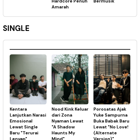
Hardcore Penuh
Bermusik
Amarah
SINGLE
Kentara
Nood Kink Keluar
Porosatas Ajak
Lanjutkan Narasi
dari Zona
Yuke Sampurna
Emosional
Nyaman Lewat
Buka Babak Baru
Lewat Single
"A Shadow
Lewat "No Love!
Baru "Terurai
Haunts My
(Alternate
Lenyap"
Mind"
Version)"