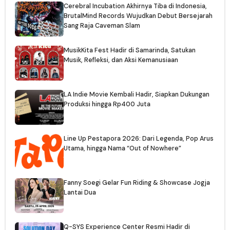
Cerebral Incubation Akhirnya Tiba di Indonesia,
BrutalMind Records Wujudkan Debut Bersejarah
Sang Raja Caveman Slam
MusikKita Fest Hadir di Samarinda, Satukan
Musik, Refleksi, dan Aksi Kemanusiaan
LA Indie Movie Kembali Hadir, Siapkan Dukungan
Produksi hingga Rp400 Juta
Line Up Pestapora 2026: Dari Legenda, Pop Arus
Utama, hingga Nama “Out of Nowhere”
Fanny Soegi Gelar Fun Riding & Showcase Jogja
Lantai Dua
Q-SYS Experience Center Resmi Hadir di