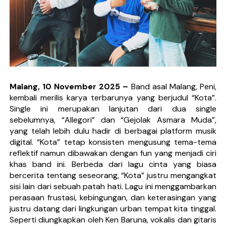
Sindikat Sisa Semalam Rayakan Kehangatan Tradisi 
Given Rayakan Rasa Kagum dan Jatuh Cinta Lewat Sing
Kentara Lanjutkan Narasi Emosional Lewat Single Bar
The Joo’s Sajikan Kritik Sosial dalam Balutan Biblica
Malang
, 10 November 2025 –
Band asal Malang, Peni,
kembali merilis karya terbarunya yang berjudul “
Kota
”.
Hallimun Menyeruak dari Kabut Sukabumi Lewat EP P
Single ini merupakan lanjutan dari dua single
sebelumnya, “
Allegori
” dan “
Gejolak Asmara Muda
”,
yang telah lebih dulu hadir di berbagai platform musik
digital. “Kota” tetap konsisten mengusung tema-tema
reflektif namun dibawakan dengan fun yang menjadi ciri
khas band ini. Berbeda dari lagu cinta yang biasa
bercerita tentang seseorang, “Kota” justru mengangkat
sisi lain dari sebuah patah hati. Lagu ini menggambarkan
perasaan frustasi, kebingungan, dan keterasingan yang
justru datang dari lingkungan urban tempat kita tinggal.
Seperti diungkapkan oleh Ken Baruna, vokalis dan gitaris