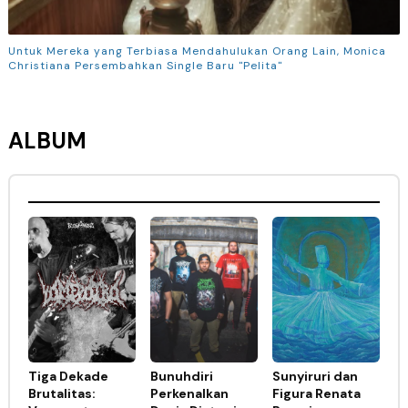
Untuk Mereka yang Terbiasa Mendahulukan Orang Lain, Monica
Christiana Persembahkan Single Baru "Pelita"
ALBUM
Tiga Dekade
Bunuhdiri
Sunyiruri dan
Brutalitas:
Perkenalkan
Figura Renata