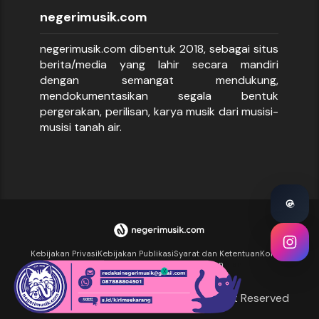
negerimusik.com
negerimusik.com dibentuk 2018, sebagai situs
berita/media yang lahir secara mandiri
dengan semangat mendukung,
mendokumentasikan segala bentuk
pergerakan, perilisan, karya musik dari musisi-
musisi tanah air.
Kebijakan Privasi
Kebijakan Publikasi
Syarat dan Ketentuan
Kontak
Halaman Dukungan
Kirim Tulisan
Iklan
Iklan
Iklan
©2018-2026
negerimusik.com - All Right Reserved