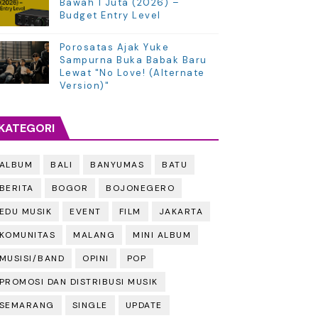
Bawah 1 Juta (2026) –
Budget Entry Level
Porosatas Ajak Yuke
Sampurna Buka Babak Baru
Lewat "No Love! (Alternate
Version)"
KATEGORI
ALBUM
BALI
BANYUMAS
BATU
BERITA
BOGOR
BOJONEGERO
EDU MUSIK
EVENT
FILM
JAKARTA
KOMUNITAS
MALANG
MINI ALBUM
MUSISI/BAND
OPINI
POP
PROMOSI DAN DISTRIBUSI MUSIK
SEMARANG
SINGLE
UPDATE