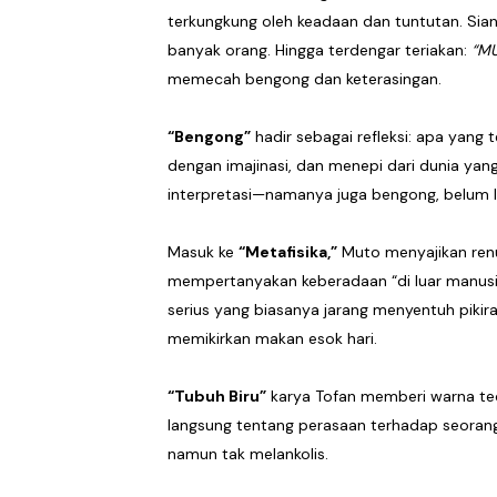
terkungkung oleh keadaan dan tuntutan. Sia
banyak orang. Hingga terdengar teriakan:
“MU
memecah bengong dan keterasingan.
“Bengong”
hadir sebagai refleksi: apa yang
dengan imajinasi, dan menepi dari dunia yang 
interpretasi—namanya juga bengong, belum la
Masuk ke
“Metafisika,”
Muto menyajikan renu
mempertanyakan keberadaan “di luar manusia
serius yang biasanya jarang menyentuh pikira
memikirkan makan esok hari.
“Tubuh Biru”
karya Tofan memberi warna tedu
langsung tentang perasaan terhadap seorang
namun tak melankolis.