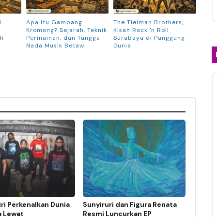
i
Apa Itu Gambang
The Tielman Brothers,
r
Kromong? Sejarah, Teknik
Kisah Rock 'n Roll
ah
Permainan, dan Tangga
Surabaya di Panggung
Nada Musik Betawi
Dunia
ri Perkenalkan Dunia
Sunyiruri dan Figura Renata
a Lewat
Resmi Luncurkan EP