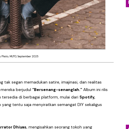
an Kritik Sosial Lewat Single Baru “Everything You Tou
nia Distopia Lewat “Neuromechanical Shrine”, Represen
yakan Kehangatan Tradisi Lampung Lewat Single “Seruit”
dan Jatuh Cinta Lewat Single Baru “Girl With Interesti
ty Photo, MUTO, September 2025
Emosional Lewat Single Baru "Terurai Lenyap"
ng tak segan memadukan satire, imajinasi, dan realitas
 mereka berjudul
“Bersenang-senanglah.”
Album ini rilis
tersedia di berbagai platform, mulai dari
Spotify,
n yang tentu saja menyiratkan semangat DIY sekaligus
arrator Dhiyas
, mengisahkan seorang tokoh yang