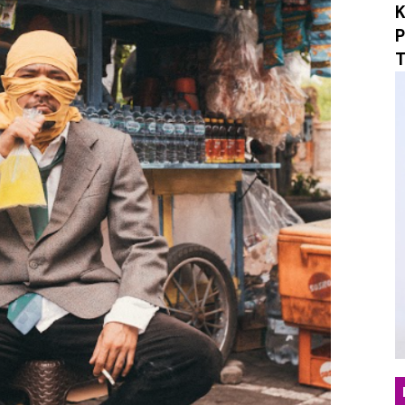
K
i Tradisi Orkes Lewat "Yang Namanya", Menertawakan P
P
T
sta Rock N Roll, Ruzan & Vita Tutup Satu Babak Perjala
 Maxi-Single "What If? / Angst", Menyulam Duka, Penye
an yang Tepat Lewat "Beruntung", Single Pop Manis yan
 "Mungkin Di Esok Lusa", Membawa Nuansa Alternatif R
erjalanan Musik Lewat Single Debut "Obsession", Menyel
o Musik Berbasis AI untuk "Sarkasme", Refleksi Sinemati
ngar Berdamai dengan Diri Lewat Single Baru "LALU"
ukan Hangat Lewat Single Baru "Melangkahlah Perlahan"
omepotro Bangkit Kembali Lewat Album “Fall Into Decay”