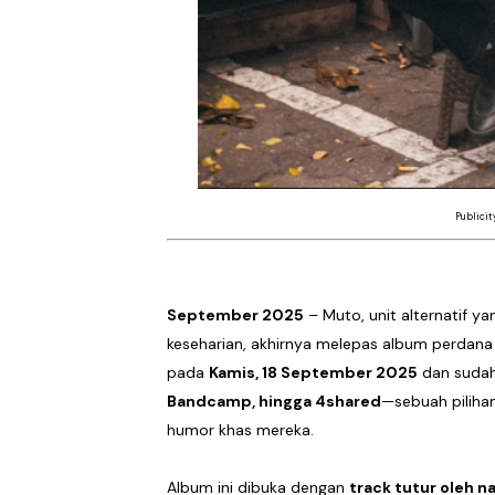
DESERVE Lepaskan Amarah d
Bunuhdiri Perkenalkan Du
Sindikat Sisa Semalam Ra
Given Rayakan Rasa Kagum 
Publici
Kentara Lanjutkan Narasi 
September 2025
– Muto, unit alternatif ya
keseharian, akhirnya melepas album perdana
pada
Kamis, 18 September 2025
dan sudah 
Bandcamp, hingga 4shared
—sebuah piliha
humor khas mereka.
Album ini dibuka dengan
track tutur oleh n