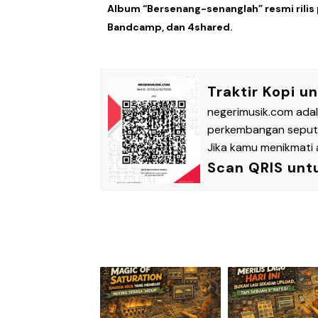
Album “Bersenang-senanglah” resmi rili
Bandcamp, dan 4shared.
Traktir Kopi u
negerimusik.com ada
perkembangan seputar
Jika kamu menikmati a
Scan QRIS unt