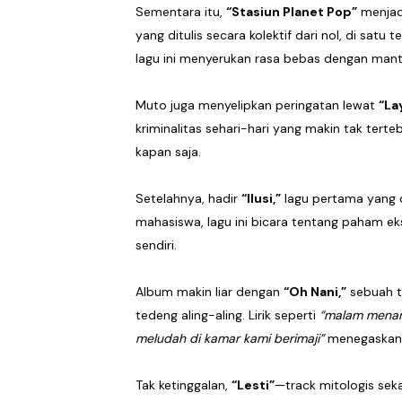
Sementara itu,
“Stasiun Planet Pop”
menjadi
yang ditulis secara kolektif dari nol, di sat
lagu ini menyerukan rasa bebas dengan mant
Muto juga menyelipkan peringatan lewat
“La
kriminalitas sehari-hari yang makin tak terte
kapan saja.
Setelahnya, hadir
“Ilusi,”
lagu pertama yang d
mahasiswa, lagu ini bicara tentang paham ek
sendiri.
Album makin liar dengan
“Oh Nani,”
sebuah tr
tedeng aling-aling. Lirik seperti
“malam menam
meludah di kamar kami berimaji”
menegaskan k
Tak ketinggalan,
“Lesti”
—track mitologis sek