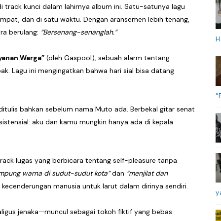
 track kunci dalam lahirnya album ini. Satu-satunya lagu
u tempat, dan di satu waktu. Dengan aransemen lebih tenang,
ra berulang:
“Bersenang-senanglah.”
H
yanan Warga”
(oleh Gaspool), sebuah alarm tentang
bak. Lagu ini mengingatkan bahwa hari sial bisa datang
"
itulis bahkan sebelum nama Muto ada. Berbekal gitar senat
sistensial: aku dan kamu mungkin hanya ada di kepala
ack lugas yang berbicara tentang self-pleasure tanpa
pung warna di sudut-sudut kota”
dan
“menjilat dan
ecenderungan manusia untuk larut dalam dirinya sendiri.
y
aligus jenaka—muncul sebagai tokoh fiktif yang bebas