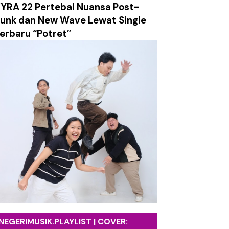
YRA 22 Pertebal Nuansa Post-
ersahabatan dalam Balutan Musik yang Tetap Relevan
unk dan New Wave Lewat Single
erbaru “Potret”
nan Lewat Video Musik Sinematik "Takkan Berpisah"
salan, dan Ledakan Emosi dalam Balutan Alt/Pop-Punk
g Mengajak Mensyukuri Proses Kehidupan
etro yang Hangat dan Sarat Harapan
ami Labirin Emosi yang Penuh Luka
k tentang Absurditas Realitas Modern
NEGERIMUSIK.PLAYLIST | COVER: