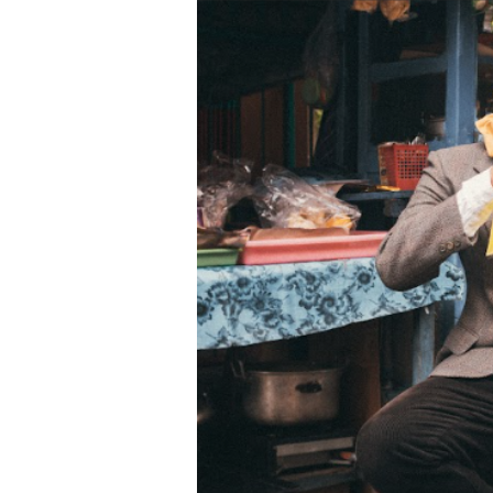
Kos Atos Hidupkan Kembal
Rayakan Setahun Album Pe
6ft Drowning Lepas Debut
Billkiss Rayakan Pertemu
Soerya Resmi Debut Lewat
Unblue.r Resmi Memulai P
Bell Aditya Hadirkan Vide
Hagia Septida Ajak Pende
Ratih Putria Hadirkan Pel
Tiga Dekade Brutalitas: V