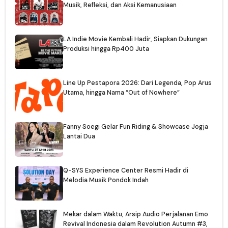
Musik, Refleksi, dan Aksi Kemanusiaan
LA Indie Movie Kembali Hadir, Siapkan Dukungan
Produksi hingga Rp400 Juta
Line Up Pestapora 2026: Dari Legenda, Pop Arus
Utama, hingga Nama “Out of Nowhere”
Fanny Soegi Gelar Fun Riding & Showcase Jogja
Lantai Dua
Q-SYS Experience Center Resmi Hadir di
Melodia Musik Pondok Indah
Mekar dalam Waktu, Arsip Audio Perjalanan Emo
Revival Indonesia dalam Revolution Autumn #3,