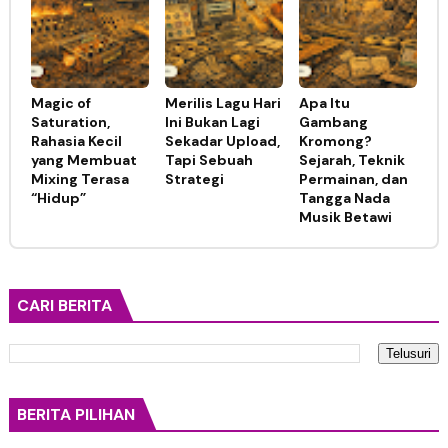
Magic of
Merilis Lagu Hari
Apa Itu
Saturation,
Ini Bukan Lagi
Gambang
Rahasia Kecil
Sekadar Upload,
Kromong?
yang Membuat
Tapi Sebuah
Sejarah, Teknik
Mixing Terasa
Strategi
Permainan, dan
“Hidup”
Tangga Nada
Musik Betawi
CARI BERITA
BERITA PILIHAN