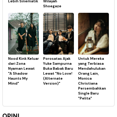
Lebih Sinematik
Wilayah
Shoegaze
Nood Kink Keluar
Porosatas Ajak
Untuk Mereka
dari Zona
Yuke Sampurna
yang Terbiasa
Nyaman Lewat
Buka Babak Baru
Mendahulukan
"A Shadow
Lewat "No Love!
Orang Lain,
Haunts My
(Alternate
Monica
Mind"
Version)"
Christiana
Persembahkan
Single Baru
"Pelita"
OPINI