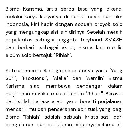
Ratih Putria Hadirkan Pelukan Hangat Lewat Single B
Bisma Karisma, artis serba bisa yang dikenal
melalui karya-karyanya di dunia musik dan film
Tiga Dekade Brutalitas: Vomepotro Bangkit Kembali 
Indonesia, kini hadir dengan sebuah proyek solo
yang mengungkap sisi lain dirinya. Setelah meraih
DESERVE Lepaskan Amarah dan Kritik Sosial Lewat Si
popularitas sebagai anggota boyband SMASH
Georgia Querer Menyimpan Memori yang Tak Mau Hil
dan berkarir sebagai aktor, Bisma kini merilis
album solo bertajuk "Rihlah".
TIGATITIK Buka Perjalanan dengan “Kau Yang Berbed
Setelah merilis 4 single sebelumnya yaitu "Yang
Suri", "Frekuensi", "Alalia" dan "Aamiin" Bisma
Karisma siap membawa pendengar dalam
perjalanan musikal melalui album "Rihlah". Berasal
dari istilah bahasa arab yang berarti perjalanan
mencari ilmu dan pencerahan spiritual, yang bagi
Bisma "Rihlah" adalah sebuah kristalisasi dari
pengalaman dan perjalanan hidupnya selama ini.