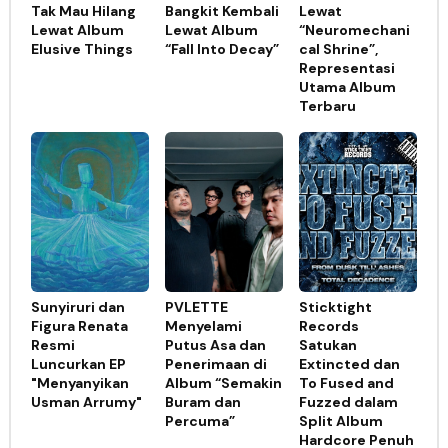
Tak Mau Hilang
Bangkit Kembali
Lewat
Lewat Album
Lewat Album
“Neuromechani
Elusive Things
“Fall Into Decay”
cal Shrine”,
Representasi
Utama Album
Terbaru
Sunyiruri dan
PVLETTE
Sticktight
Figura Renata
Menyelami
Records
Resmi
Putus Asa dan
Satukan
Luncurkan EP
Penerimaan di
Extincted dan
"Menyanyikan
Album “Semakin
To Fused and
Usman Arrumy"
Buram dan
Fuzzed dalam
Percuma”
Split Album
Hardcore Penuh