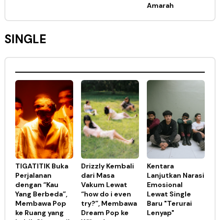
Amarah
SINGLE
TIGATITIK Buka
Drizzly Kembali
Kentara
Perjalanan
dari Masa
Lanjutkan Narasi
dengan “Kau
Vakum Lewat
Emosional
Yang Berbeda”,
“how do i even
Lewat Single
Membawa Pop
try?”, Membawa
Baru "Terurai
ke Ruang yang
Dream Pop ke
Lenyap"