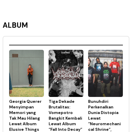
ALBUM
Georgia Querer
Tiga Dekade
Bunuhdiri
Menyimpan
Brutalitas:
Perkenalkan
Memori yang
Vomepotro
Dunia Distopia
Tak Mau Hilang
Bangkit Kembali
Lewat
Lewat Album
Lewat Album
“Neuromechani
Elusive Things
“Fall Into Decay”
cal Shrine”,