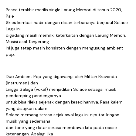
Tiga Dekade Brutalitas: Vomepotro Bangkit Kembali 
Pasca terakhir merilis single Larung Memori di tahun 2020,
Pale
DESERVE Lepaskan Amarah dan Kritik Sosial Lewat Si
Skies kembali hadir dengan rilisan terbarunya berjudul Solace.
Lagu ini
Georgia Querer Menyimpan Memori yang Tak Mau Hil
digadang masih memiliki keterkaitan dengan Larung Memori.
Musisi asal Tangerang
ini juga tetap masih konsisten dengan mengusung ambient
TIGATITIK Buka Perjalanan dengan “Kau Yang Berbed
pop.
Drizzly Kembali dari Masa Vakum Lewat “how do i e
Duo Ambient Pop yang digawangi oleh Miftah Bravenda
(instrumen) dan
Lingga Salaga (vokal) menjadikan Solace sebagai musik
pendamping pendengarnya
untuk bisa rileks sejenak dengan kesedihannya. Rasa kalem
yang disajikan dalam
Solace memang terasa sejak awal lagu ini diputar. Iringan
musik yang sederhana
dan tone yang datar serasa membawa kita pada oasse
ketenangan. Apalagi jika