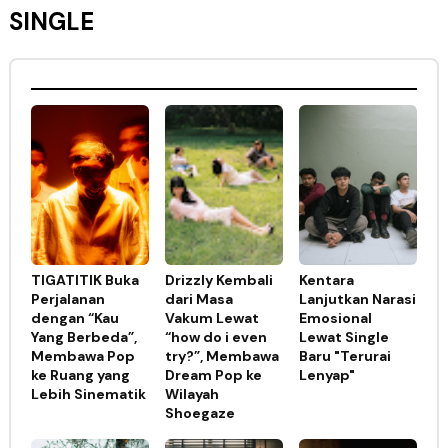
SINGLE
TIGATITIK Buka
Drizzly Kembali
Kentara
Perjalanan
dari Masa
Lanjutkan Narasi
dengan “Kau
Vakum Lewat
Emosional
Yang Berbeda”,
“how do i even
Lewat Single
Membawa Pop
try?”, Membawa
Baru "Terurai
ke Ruang yang
Dream Pop ke
Lenyap"
Lebih Sinematik
Wilayah
Shoegaze