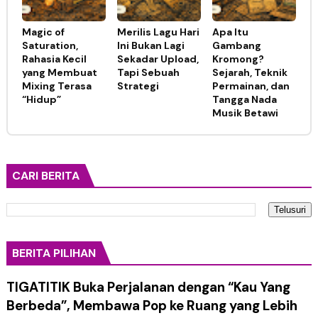
Magic of
Merilis Lagu Hari
Apa Itu
Saturation,
Ini Bukan Lagi
Gambang
Rahasia Kecil
Sekadar Upload,
Kromong?
yang Membuat
Tapi Sebuah
Sejarah, Teknik
Mixing Terasa
Strategi
Permainan, dan
“Hidup”
Tangga Nada
Musik Betawi
CARI BERITA
BERITA PILIHAN
TIGATITIK Buka Perjalanan dengan “Kau Yang
Berbeda”, Membawa Pop ke Ruang yang Lebih