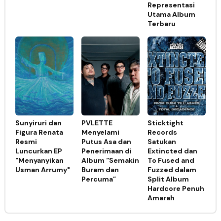
Representasi
Utama Album
Terbaru
Sunyiruri dan
PVLETTE
Sticktight
Figura Renata
Menyelami
Records
Resmi
Putus Asa dan
Satukan
Luncurkan EP
Penerimaan di
Extincted dan
"Menyanyikan
Album “Semakin
To Fused and
Usman Arrumy"
Buram dan
Fuzzed dalam
Percuma”
Split Album
Hardcore Penuh
Amarah