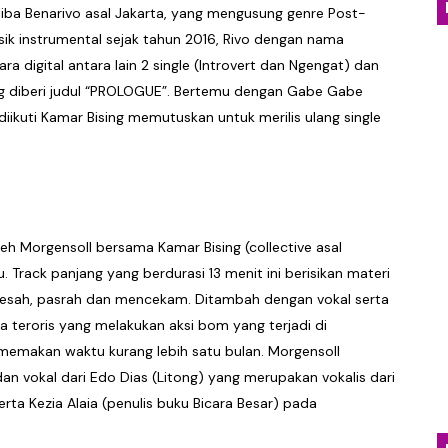
iba Benarivo asal Jakarta, yang mengusung genre Post-
osial dalam Balutan Biblical Surf Rock Lewat EP "Eksibisi 
k instrumental sejak tahun 2016, Rivo dengan nama
ara digital antara lain 2 single (Introvert dan Ngengat) dan
Kabut Sukabumi Lewat EP Perdana Into the Death
yang diberi judul “PROLOGUE”. Bertemu dengan Gabe Gabe
n Pencarian Diri Lewat EP "Free As A Bird"
diikuti Kamar Bising memutuskan untuk merilis ulang single
na Nyaman Lewat "A Shadow Haunts My Mind"
urna Buka Babak Baru Lewat "No Love! (Alternate Versio
leh Morgensoll bersama Kamar Bising (collective asal
 Track panjang yang berdurasi 13 menit ini berisikan materi
resah, pasrah dan mencekam. Ditambah dengan vokal serta
 teroris yang melakukan aksi bom yang terjadi di
 memakan waktu kurang lebih satu bulan. Morgensoll
an vokal dari Edo Dias (Litong) yang merupakan vokalis dari
rta Kezia Alaia (penulis buku Bicara Besar) pada