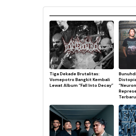
Tiga Dekade Brutalitas:
Bunuhdi
Vomepotro Bangkit Kembali
Distopi
Lewat Album “Fall Into Decay”
“Neurom
Represe
Terbaru