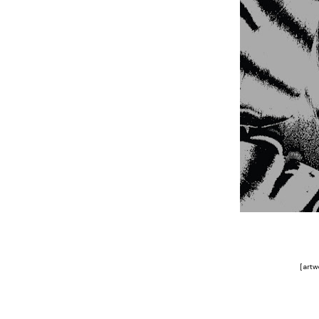
[artw