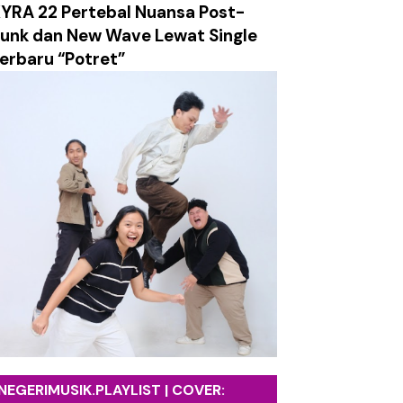
YRA 22 Pertebal Nuansa Post-
ami Labirin Emosi yang Penuh Luka
unk dan New Wave Lewat Single
erbaru “Potret”
k tentang Absurditas Realitas Modern
ch Surely Dies”
tasi Utama Album Terbaru
ng Face”
NEGERIMUSIK.PLAYLIST | COVER: