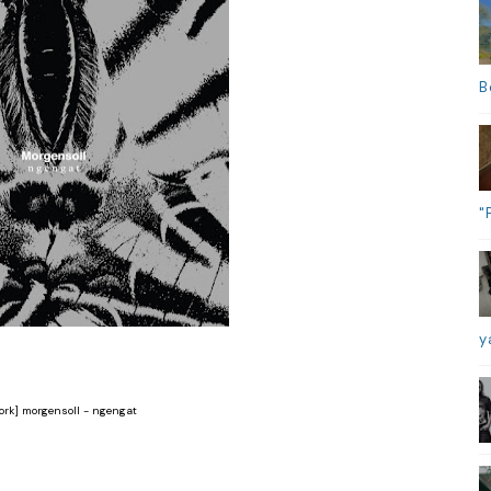
B
"
y
ork] morgensoll - ngengat