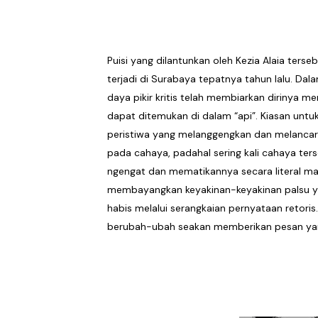
Puisi yang dilantunkan oleh Kezia Alaia te
terjadi di Surabaya tepatnya tahun lalu. Da
daya pikir kritis telah membiarkan dirinya m
dapat ditemukan di dalam “api”. Kiasan unt
peristiwa yang melanggengkan dan melancarka
pada cahaya, padahal sering kali cahaya ter
ngengat dan mematikannya secara literal maup
membayangkan keyakinan-keyakinan palsu ya
habis melalui serangkaian pernyataan retor
berubah-ubah seakan memberikan pesan yan