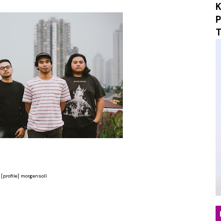
K
erjalanan Musik Lewat Single Debut "Obsession", Menyel
P
T
o Musik Berbasis AI untuk "Sarkasme", Refleksi Sinemati
ngar Berdamai dengan Diri Lewat Single Baru "LALU"
ukan Hangat Lewat Single Baru "Melangkahlah Perlahan"
omepotro Bangkit Kembali Lewat Album “Fall Into Decay”
an Kritik Sosial Lewat Single Baru “Everything You Tou
nia Distopia Lewat “Neuromechanical Shrine”, Represen
yakan Kehangatan Tradisi Lampung Lewat Single “Seruit”
[profile] morgensoll
dan Jatuh Cinta Lewat Single Baru “Girl With Interesti
Emosional Lewat Single Baru "Terurai Lenyap"