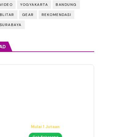
VIDEO
YOGYAKARTA
BANDUNG
BLITAR
GEAR
REKOMENDASI
SURABAYA
AD
Mic Condenser Jernih
Cocok untuk Cover & Podcast
Cek Sekarang