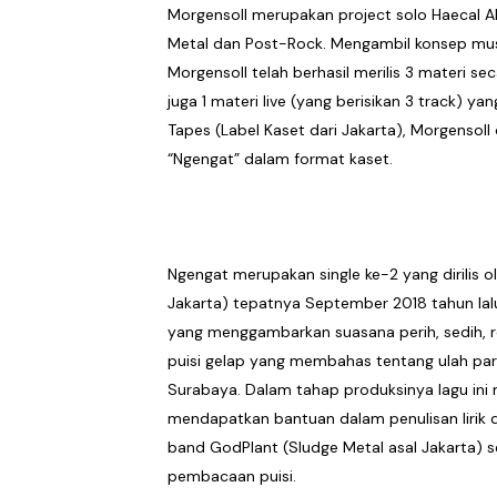
Morgensoll merupakan project solo Haecal Al
The Joo’s Sajikan Kritik S
Metal dan Post-Rock. Mengambil konsep musi
Morgensoll telah berhasil merilis 3 materi sec
Hallimun Menyeruak dari 
juga 1 materi live (yang berisikan 3 track) 
Prass Menutup Empat Tahu
Tapes (Label Kaset dari Jakarta), Morgensoll 
“Ngengat” dalam format kaset.
Nood Kink Keluar dari Zo
Porosatas Ajak Yuke Samp
Ngengat merupakan single ke-2 yang dirilis o
Jakarta) tepatnya September 2018 tahun lalu.
yang menggambarkan suasana perih, sedih, 
puisi gelap yang membahas tentang ulah para
Surabaya. Dalam tahap produksinya lagu ini
mendapatkan bantuan dalam penulisan lirik d
band GodPlant (Sludge Metal asal Jakarta) se
pembacaan puisi.