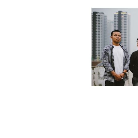
Unblue.r Resmi Memulai P
Bell Aditya Hadirkan Vide
Hagia Septida Ajak Pende
Ratih Putria Hadirkan Pel
Tiga Dekade Brutalitas: V
DESERVE Lepaskan Amarah d
Bunuhdiri Perkenalkan Du
Sindikat Sisa Semalam Ra
Given Rayakan Rasa Kagum 
Kentara Lanjutkan Narasi 