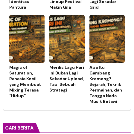
Identitas
Lineup Festival
Lagi Sekadar
Pantura
Makin Gila
Grid
Magic of
Merilis Lagu Hari
Apa Itu
Saturation,
Ini Bukan Lagi
Gambang
Rahasia Kecil
Sekadar Upload,
Kromong?
yang Membuat
Tapi Sebuah
Sejarah, Teknik
Mixing Terasa
Strategi
Permainan, dan
“Hidup”
Tangga Nada
Musik Betawi
CARI BERITA