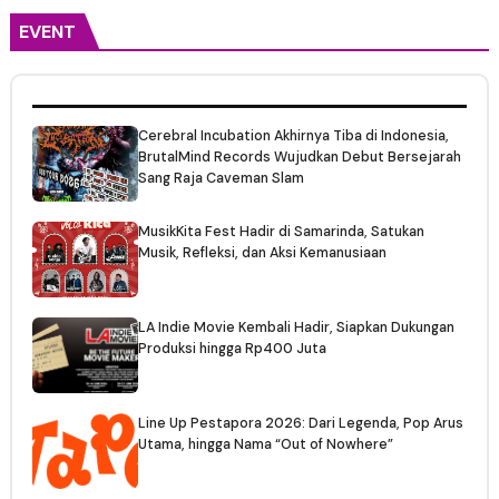
EVENT
Cerebral Incubation Akhirnya Tiba di Indonesia,
BrutalMind Records Wujudkan Debut Bersejarah
Sang Raja Caveman Slam
MusikKita Fest Hadir di Samarinda, Satukan
Musik, Refleksi, dan Aksi Kemanusiaan
LA Indie Movie Kembali Hadir, Siapkan Dukungan
Produksi hingga Rp400 Juta
Line Up Pestapora 2026: Dari Legenda, Pop Arus
Utama, hingga Nama “Out of Nowhere”