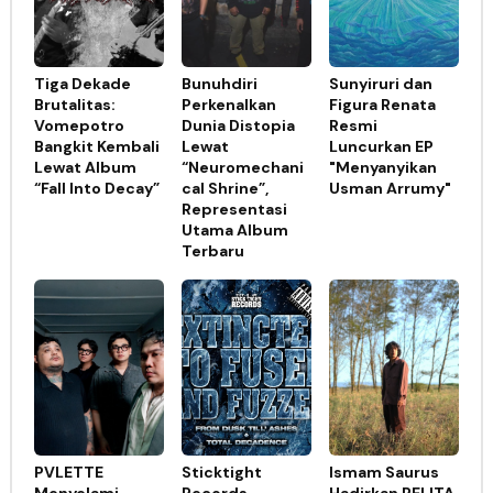
Tiga Dekade
Bunuhdiri
Sunyiruri dan
Brutalitas:
Perkenalkan
Figura Renata
Vomepotro
Dunia Distopia
Resmi
Bangkit Kembali
Lewat
Luncurkan EP
Lewat Album
“Neuromechani
"Menyanyikan
“Fall Into Decay”
cal Shrine”,
Usman Arrumy"
Representasi
Utama Album
Terbaru
PVLETTE
Sticktight
Ismam Saurus
Menyelami
Records
Hadirkan PELITA,