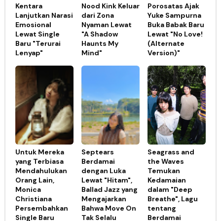
Kentara
Nood Kink Keluar
Porosatas Ajak
Lanjutkan Narasi
dari Zona
Yuke Sampurna
Emosional
Nyaman Lewat
Buka Babak Baru
Lewat Single
"A Shadow
Lewat "No Love!
Baru "Terurai
Haunts My
(Alternate
Lenyap"
Mind"
Version)"
Untuk Mereka
Septears
Seagrass and
yang Terbiasa
Berdamai
the Waves
Mendahulukan
dengan Luka
Temukan
Orang Lain,
Lewat "Hitam",
Kedamaian
Monica
Ballad Jazz yang
dalam "Deep
Christiana
Mengajarkan
Breathe", Lagu
Persembahkan
Bahwa Move On
tentang
Single Baru
Tak Selalu
Berdamai