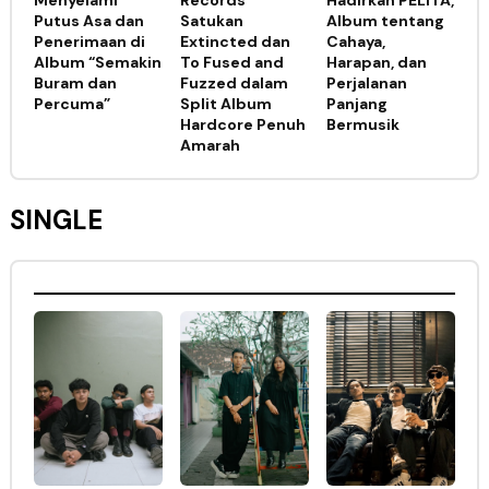
Putus Asa dan
Satukan
Album tentang
Penerimaan di
Extincted dan
Cahaya,
Album “Semakin
To Fused and
Harapan, dan
Buram dan
Fuzzed dalam
Perjalanan
Percuma”
Split Album
Panjang
Hardcore Penuh
Bermusik
Amarah
SINGLE