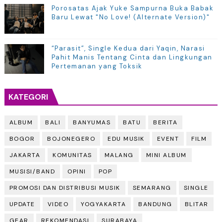
Porosatas Ajak Yuke Sampurna Buka Babak
Baru Lewat "No Love! (Alternate Version)"
“Parasit”, Single Kedua dari Yaqin, Narasi
Pahit Manis Tentang Cinta dan Lingkungan
Pertemanan yang Toksik
KATEGORI
ALBUM
BALI
BANYUMAS
BATU
BERITA
BOGOR
BOJONEGERO
EDU MUSIK
EVENT
FILM
JAKARTA
KOMUNITAS
MALANG
MINI ALBUM
MUSISI/BAND
OPINI
POP
PROMOSI DAN DISTRIBUSI MUSIK
SEMARANG
SINGLE
UPDATE
VIDEO
YOGYAKARTA
BANDUNG
BLITAR
GEAR
REKOMENDASI
SURABAYA