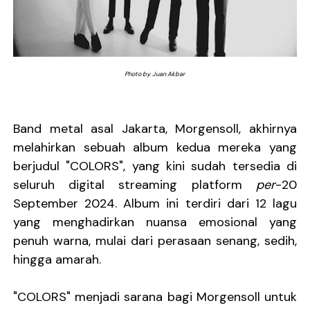
DESERVE Lepaskan Amarah dan Kritik Sosial Lewat Si
Bunuhdiri Perkenalkan Dunia Distopia Lewat “Neuro
Photo by. Juan Akbar
Sindikat Sisa Semalam Rayakan Kehangatan Tradisi 
Given Rayakan Rasa Kagum dan Jatuh Cinta Lewat Sing
Band metal asal Jakarta, Morgensoll, akhirnya
Kentara Lanjutkan Narasi Emosional Lewat Single Bar
melahirkan sebuah album kedua mereka yang
berjudul "COLORS", yang kini sudah tersedia di
seluruh digital streaming platform
per
-20
September 2024. Album ini terdiri dari 12 lagu
yang menghadirkan nuansa emosional yang
penuh warna, mulai dari perasaan senang, sedih,
hingga amarah.
"COLORS" menjadi sarana bagi Morgensoll untuk