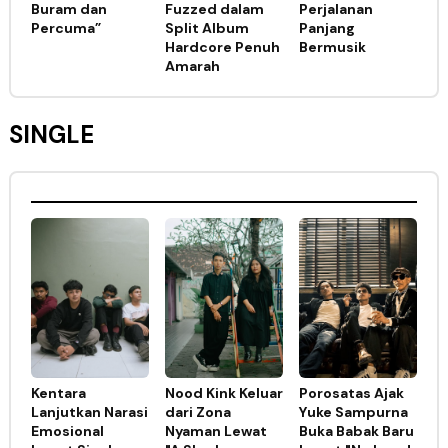
Buram dan
Fuzzed dalam
Perjalanan
Percuma”
Split Album
Panjang
Hardcore Penuh
Bermusik
Amarah
SINGLE
Kentara
Nood Kink Keluar
Porosatas Ajak
Lanjutkan Narasi
dari Zona
Yuke Sampurna
Emosional
Nyaman Lewat
Buka Babak Baru