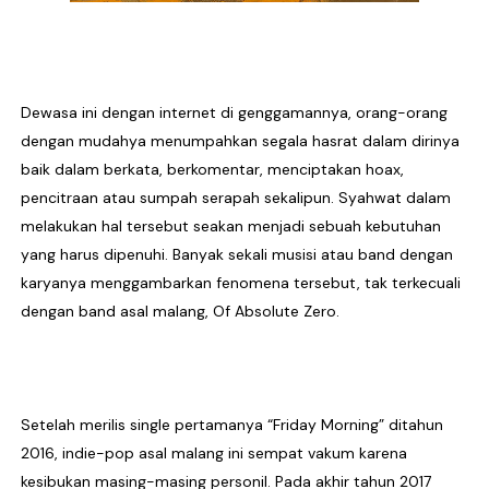
Sindikat Sisa Semalam Rayakan Kehangatan Tradisi 
Given Rayakan Rasa Kagum dan Jatuh Cinta Lewat Sing
Dewasa ini dengan internet di genggamannya, orang-orang
Kentara Lanjutkan Narasi Emosional Lewat Single Bar
dengan mudahya menumpahkan segala hasrat dalam dirinya
baik dalam berkata, berkomentar, menciptakan hoax,
The Joo’s Sajikan Kritik Sosial dalam Balutan Biblica
pencitraan atau sumpah serapah sekalipun. Syahwat dalam
Hallimun Menyeruak dari Kabut Sukabumi Lewat EP P
melakukan hal tersebut seakan menjadi sebuah kebutuhan
yang harus dipenuhi. Banyak sekali musisi atau band dengan
karyanya menggambarkan fenomena tersebut, tak terkecuali
dengan band asal malang, Of Absolute Zero.
Setelah merilis single pertamanya “Friday Morning” ditahun
2016, indie-pop asal malang ini sempat vakum karena
kesibukan masing-masing personil. Pada akhir tahun 2017