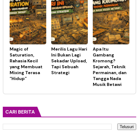
Magic of
Merilis Lagu Hari
Apa Itu
Saturation,
Ini Bukan Lagi
Gambang
Rahasia Kecil
Sekadar Upload,
Kromong?
yang Membuat
Tapi Sebuah
Sejarah, Teknik
Mixing Terasa
Strategi
Permainan, dan
“Hidup”
Tangga Nada
Musik Betawi
CARI BERITA