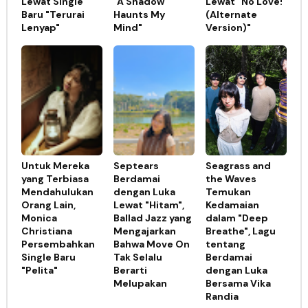
Lewat Single
"A Shadow
Lewat "No Love!
Baru "Terurai
Haunts My
(Alternate
Lenyap"
Mind"
Version)"
Untuk Mereka
Septears
Seagrass and
yang Terbiasa
Berdamai
the Waves
Mendahulukan
dengan Luka
Temukan
Orang Lain,
Lewat "Hitam",
Kedamaian
Monica
Ballad Jazz yang
dalam "Deep
Christiana
Mengajarkan
Breathe", Lagu
Persembahkan
Bahwa Move On
tentang
Single Baru
Tak Selalu
Berdamai
"Pelita"
Berarti
dengan Luka
Melupakan
Bersama Vika
Randia