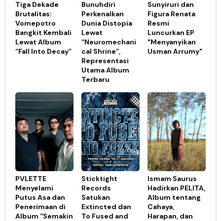
Tiga Dekade
Bunuhdiri
Sunyiruri dan
Brutalitas:
Perkenalkan
Figura Renata
Vomepotro
Dunia Distopia
Resmi
Bangkit Kembali
Lewat
Luncurkan EP
Lewat Album
“Neuromechani
"Menyanyikan
“Fall Into Decay”
cal Shrine”,
Usman Arrumy"
Representasi
Utama Album
Terbaru
PVLETTE
Sticktight
Ismam Saurus
Menyelami
Records
Hadirkan PELITA,
Putus Asa dan
Satukan
Album tentang
Penerimaan di
Extincted dan
Cahaya,
Album “Semakin
To Fused and
Harapan, dan