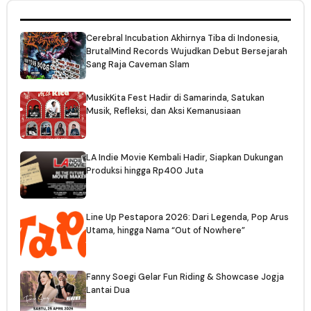
Cerebral Incubation Akhirnya Tiba di Indonesia,
BrutalMind Records Wujudkan Debut Bersejarah
Sang Raja Caveman Slam
MusikKita Fest Hadir di Samarinda, Satukan
Musik, Refleksi, dan Aksi Kemanusiaan
LA Indie Movie Kembali Hadir, Siapkan Dukungan
Produksi hingga Rp400 Juta
Line Up Pestapora 2026: Dari Legenda, Pop Arus
Utama, hingga Nama “Out of Nowhere”
Fanny Soegi Gelar Fun Riding & Showcase Jogja
Lantai Dua